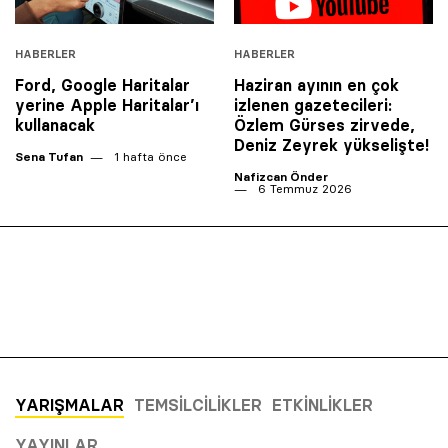
HABERLER
HABERLER
Ford, Google Haritalar
Haziran ayının en çok
yerine Apple Haritalar’ı
izlenen gazetecileri:
kullanacak
Özlem Gürses zirvede,
Deniz Zeyrek yükselişte!
Sena Tufan
1 hafta önce
Nafizcan Önder
6 Temmuz 2026
YARIŞMALAR
TEMSILCILIKLER
ETKINLIKLER
YAYINLAR