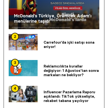
McDonald’s Türkiye, Örümcek Adam’ı
menülerine taşıdı
2
Carrefour’da içki satışı sona
eriyor!
3
Reklamcılıkta kurallar
değişiyor: 1 Ağustos’tan sonra
markaları ne bekliyor?
4
Influencer Pazarlama Raporu
açıklandı: TikTok yükselişte,
rekabet tabana yayılıyor