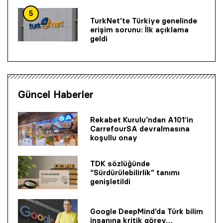
5
TurkNet’te Türkiye genelinde
erişim sorunu: İlk açıklama
geldi
Güncel Haberler
Rekabet Kurulu’ndan A101’in
CarrefourSA devralmasına
koşullu onay
TDK sözlüğünde
“Sürdürülebilirlik” tanımı
genişletildi
Google DeepMind’da Türk bilim
insanına kritik görev…