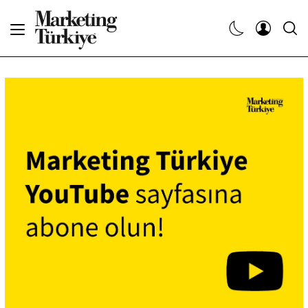
Abone Ol
Haberler
Yaratıcı İşler
Dergiler
Etkinlikler
Söyleşiler
Kariyer