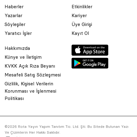
Haberler
Etkinlikler
Yazarlar
Kariyer
Söyleşiler
Üye Girişi
Yaratıcı İşler
Kayıt Ol
Hakkımızda
Künye ve İletişim
KVKK Açık Rıza Beyanı
Mesafeli Satış Sözleşmesi
Gizlilik, Kişisel Verilerin
Korunması ve İşlenmesi
© 2001 Rota Yayın Yapım Tanıtım Tic. Ltd. Şti. Bu Sitede Bulunan
Politikası
Yazı Ve Çizimlerin Her Hakkı Saklıdır.
Asquared WordPress Agency
tarafından tasarlanmış ve
kodlanmıştır.
©2026 Rota Yayın Yapım Tanıtım Tic. Ltd. Şti. Bu Sitede Bulunan Yazı
Ve Çizimlerin Her Hakkı Saklıdır.