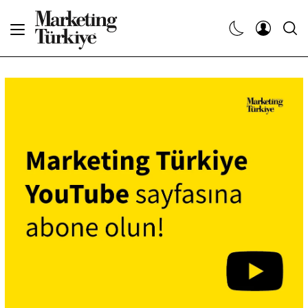
Abone Ol
Haberler
Yaratıcı İşler
Dergiler
Etkinlikler
Söyleşiler
Kariyer