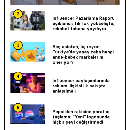
2
Influencer Pazarlama Raporu
açıklandı: TikTok yükselişte,
rekabet tabana yayılıyor
3
Beş asistan, üç reyon:
Türkiye’de yapay zeka hangi
anne-bebek markalarını
öneriyor?
4
Influencer paylaşımlarında
reklam ilişkisi ilk bakışta
anlaşılmalı
5
Pepsi’den rakibine yaratıcı
taşlama: “Yeni” logosunda
hiçbir şeyi değiştirmedi