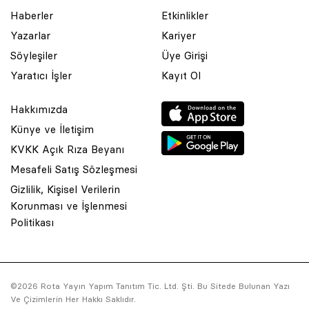
Haberler
Etkinlikler
Yazarlar
Kariyer
Söyleşiler
Üye Girişi
Yaratıcı İşler
Kayıt Ol
Hakkımızda
Künye ve İletişim
KVKK Açık Rıza Beyanı
Mesafeli Satış Sözleşmesi
Gizlilik, Kişisel Verilerin
Korunması ve İşlenmesi
© 2001 Rota Yayın Yapım Tanıtım Tic. Ltd. Şti. Bu Sitede Bulunan
Politikası
Yazı Ve Çizimlerin Her Hakkı Saklıdır.
Asquared WordPress Agency
tarafından tasarlanmış ve
kodlanmıştır.
©2026 Rota Yayın Yapım Tanıtım Tic. Ltd. Şti. Bu Sitede Bulunan Yazı
Ve Çizimlerin Her Hakkı Saklıdır.