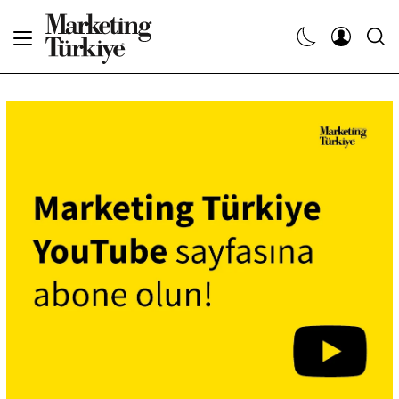
Abone Ol
Haberler
Yaratıcı İşler
Dergiler
Etkinlikler
Söyleşiler
Kariyer