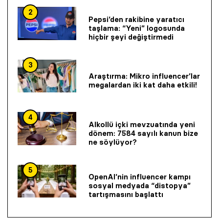
2
Pepsi’den rakibine yaratıcı
taşlama: “Yeni” logosunda
hiçbir şeyi değiştirmedi
3
Araştırma: Mikro influencer’lar
megalardan iki kat daha etkili!
4
Alkollü içki mevzuatında yeni
dönem: 7584 sayılı kanun bize
ne söylüyor?
5
OpenAI’nin influencer kampı
sosyal medyada “distopya”
tartışmasını başlattı