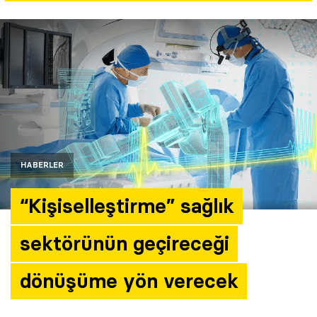
Yazarlar
Araştırma
HABERLER
“Kişiselleştirme” sağlık
sektörünün geçireceği
dönüşüme yön verecek