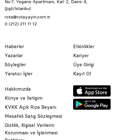
No:7, Yegane Apartmanı, Kat: 2, Daire: 4,
Şişli/İstanbul
rota@rotayayin.com.tr
0 (212) 211 11 12
Haberler
Etkinlikler
Yazarlar
Kariyer
Söyleşiler
Üye Girişi
Yaratıcı İşler
Kayıt Ol
Hakkımızda
Künye ve İletişim
KVKK Açık Rıza Beyanı
Mesafeli Satış Sözleşmesi
Gizlilik, Kişisel Verilerin
Korunması ve İşlenmesi
© 2001 Rota Yayın Yapım Tanıtım Tic. Ltd. Şti. Bu Sitede Bulunan