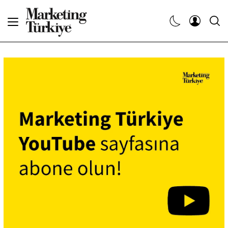
Abone Ol
Haberler
Yaratıcı İşler
Dergiler
Etkinlikler
Söyleşiler
Kariyer