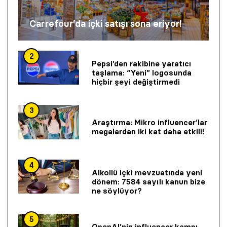
Carrefour’da içki satışı sona eriyor!
2
Pepsi’den rakibine yaratıcı
taşlama: “Yeni” logosunda
hiçbir şeyi değiştirmedi
3
Araştırma: Mikro influencer’lar
megalardan iki kat daha etkili!
4
Alkollü içki mevzuatında yeni
dönem: 7584 sayılı kanun bize
ne söylüyor?
5
OpenAI’nin influencer kampı