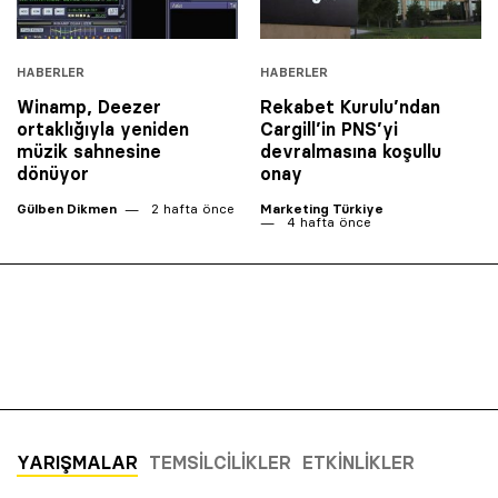
HABERLER
HABERLER
Winamp, Deezer
Rekabet Kurulu’ndan
ortaklığıyla yeniden
Cargill’in PNS’yi
müzik sahnesine
devralmasına koşullu
dönüyor
onay
Gülben Dikmen
2 hafta önce
Marketing Türkiye
4 hafta önce
YARIŞMALAR
TEMSILCILIKLER
ETKINLIKLER