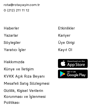
rota@rotayayin.com.tr
0 (212) 211 11 12
Haberler
Etkinlikler
Yazarlar
Kariyer
Söyleşiler
Üye Girişi
Yaratıcı İşler
Kayıt Ol
Hakkımızda
Künye ve İletişim
KVKK Açık Rıza Beyanı
Mesafeli Satış Sözleşmesi
Gizlilik, Kişisel Verilerin
Korunması ve İşlenmesi
© 2001 Rota Yayın Yapım Tanıtım Tic. Ltd. Şti. Bu Sitede Bulunan
Politikası
Yazı Ve Çizimlerin Her Hakkı Saklıdır.