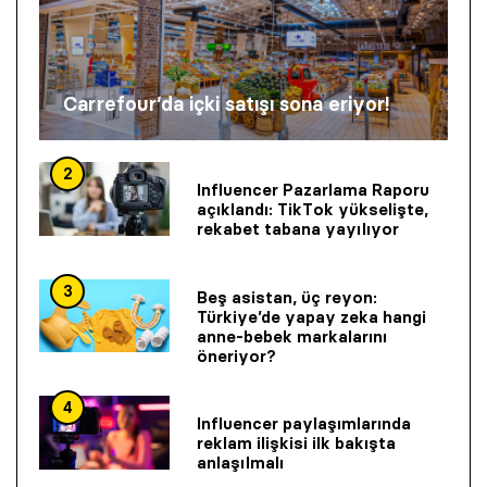
Carrefour’da içki satışı sona eriyor!
2
Influencer Pazarlama Raporu
açıklandı: TikTok yükselişte,
rekabet tabana yayılıyor
3
Beş asistan, üç reyon:
Türkiye’de yapay zeka hangi
anne-bebek markalarını
öneriyor?
4
Influencer paylaşımlarında
reklam ilişkisi ilk bakışta
anlaşılmalı