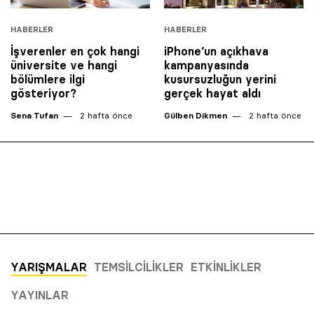
HABERLER
HABERLER
İşverenler en çok hangi
iPhone’un açıkhava
üniversite ve hangi
kampanyasında
bölümlere ilgi
kusursuzluğun yerini
gösteriyor?
gerçek hayat aldı
Sena Tufan
2 hafta önce
Gülben Dikmen
2 hafta önce
YARIŞMALAR
TEMSILCILIKLER
ETKINLIKLER
YAYINLAR