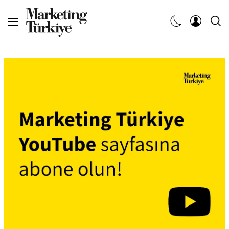
Abone Ol
Haberler
Yaratıcı İşler
Dergiler
Etkinlikler
Söyleşiler
Kariyer