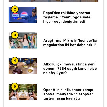
2
Pepsi’den rakibine yaratıcı
taşlama: “Yeni” logosunda
hiçbir şeyi değiştirmedi
3
Araştırma: Mikro influencer’lar
megalardan iki kat daha etkili!
4
Alkollü içki mevzuatında yeni
dönem: 7584 sayılı kanun bize
ne söylüyor?
5
OpenAI’nin influencer kampı
sosyal medyada “distopya”
tartışmasını başlattı