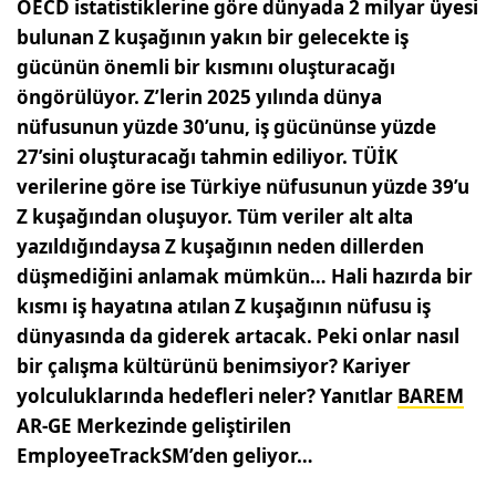
OECD istatistiklerine göre dünyada 2 milyar üyesi
bulunan Z kuşağının yakın bir gelecekte iş
gücünün önemli bir kısmını oluşturacağı
öngörülüyor. Z’lerin 2025 yılında dünya
nüfusunun yüzde 30’unu, iş gücününse yüzde
27’sini oluşturacağı tahmin ediliyor. TÜİK
verilerine göre ise Türkiye nüfusunun yüzde 39’u
Z kuşağından oluşuyor. Tüm veriler alt alta
yazıldığındaysa Z kuşağının neden dillerden
düşmediğini anlamak mümkün… Hali hazırda bir
kısmı iş hayatına atılan Z kuşağının nüfusu iş
dünyasında da giderek artacak. Peki onlar nasıl
bir çalışma kültürünü benimsiyor? Kariyer
yolculuklarında hedefleri neler? Yanıtlar
BAREM
AR-GE Merkezinde geliştirilen
EmployeeTrackSM’den geliyor…