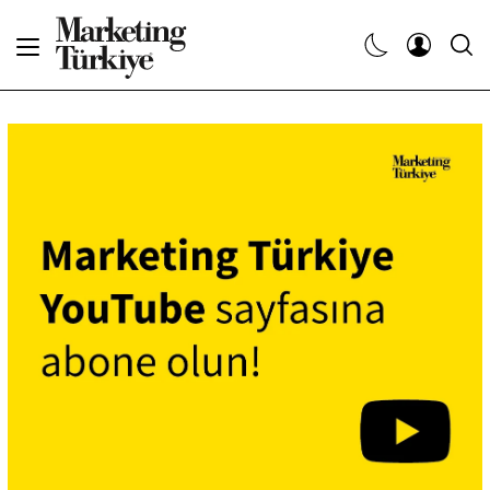
Abone Ol
Haberler
Yaratıcı İşler
Dergiler
Etkinlikler
Söyleşiler
Kariyer