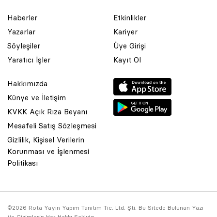
Haberler
Etkinlikler
Yazarlar
Kariyer
Söyleşiler
Üye Girişi
Yaratıcı İşler
Kayıt Ol
Hakkımızda
Künye ve İletişim
KVKK Açık Rıza Beyanı
Mesafeli Satış Sözleşmesi
Gizlilik, Kişisel Verilerin
Korunması ve İşlenmesi
© 2001 Rota Yayın Yapım Tanıtım Tic. Ltd. Şti. Bu Sitede Bulunan
Politikası
Yazı Ve Çizimlerin Her Hakkı Saklıdır.
Asquared WordPress Agency
tarafından tasarlanmış ve
kodlanmıştır.
©2026 Rota Yayın Yapım Tanıtım Tic. Ltd. Şti. Bu Sitede Bulunan Yazı
Ve Çizimlerin Her Hakkı Saklıdır.