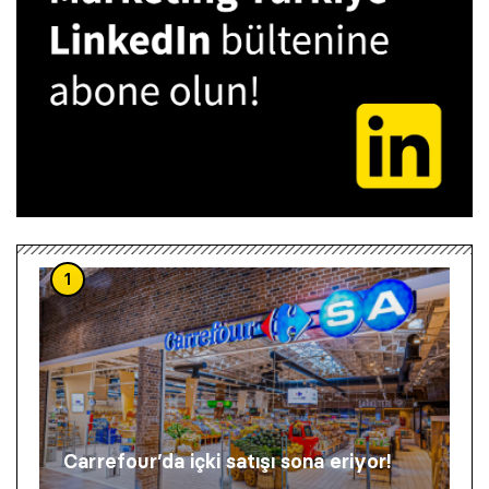
1
Carrefour’da içki satışı sona eriyor!