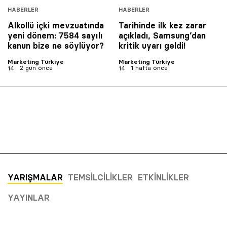
HABERLER
HABERLER
Alkollü içki mevzuatında
Tarihinde ilk kez zarar
yeni dönem: 7584 sayılı
açıkladı, Samsung’dan
kanun bize ne söylüyor?
kritik uyarı geldi!
Marketing Türkiye
Marketing Türkiye
2 gün önce
1 hafta önce
YARIŞMALAR
TEMSILCILIKLER
ETKINLIKLER
YAYINLAR