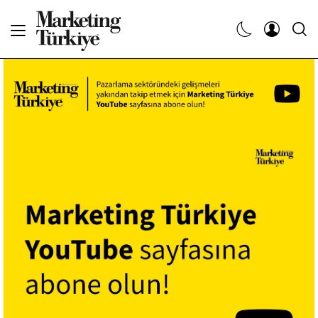
Abone Ol
Haberler
Yaratıcı İşler
Dergiler
Etkinlikler
Söyleşiler
Kariyer