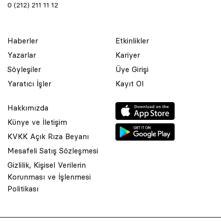
0 (212) 211 11 12
Haberler
Etkinlikler
Yazarlar
Kariyer
Söyleşiler
Üye Girişi
Yaratıcı İşler
Kayıt Ol
Hakkımızda
Künye ve İletişim
KVKK Açık Rıza Beyanı
Mesafeli Satış Sözleşmesi
Gizlilik, Kişisel Verilerin
Korunması ve İşlenmesi
© 2001 Rota Yayın Yapım Tanıtım Tic. Ltd. Şti. Bu Sitede Bulunan
Politikası
Yazı Ve Çizimlerin Her Hakkı Saklıdır.
Asquared WordPress Agency
tarafından tasarlanmış ve