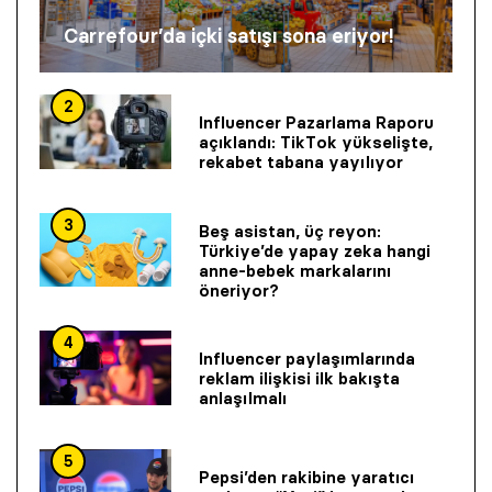
Carrefour’da içki satışı sona eriyor!
2
Influencer Pazarlama Raporu
açıklandı: TikTok yükselişte,
rekabet tabana yayılıyor
3
Beş asistan, üç reyon:
Türkiye’de yapay zeka hangi
anne-bebek markalarını
öneriyor?
4
Influencer paylaşımlarında
reklam ilişkisi ilk bakışta
anlaşılmalı
5
Pepsi’den rakibine yaratıcı