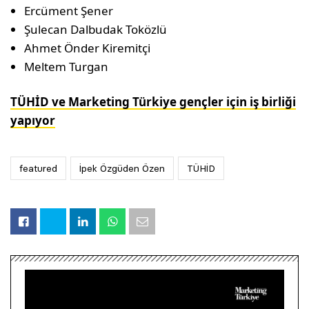
Ercüment Şener
Şulecan Dalbudak Toközlü
Ahmet Önder Kiremitçi
Meltem Turgan
TÜHİD ve Marketing Türkiye gençler için iş birliği
yapıyor
featured
İpek Özgüden Özen
TÜHİD