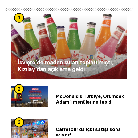
1
İsviçre’de maden suları toplatılmıştı,
Kızılay’dan açıklama geldi
2
McDonald’s Türkiye, Örümcek
Adam’ı menülerine taşıdı
3
Carrefour’da içki satışı sona
eriyor!