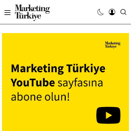
Abone Ol
Haberler
Yaratıcı İşler
Dergiler
Etkinlikler
Söyleşiler
Kariyer