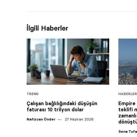
İlgili Haberler
TREND
HABERLER
Çalışan bağlılığındaki düşüşün
Empire S
faturası 10 trilyon dolar
teklifi 
zamanlı
Nafizcan Önder
27 Haziran 2026
dönüşt
Sena Tuf