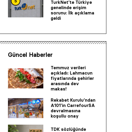
5
TurkNet’te Türkiye
genelinde erişim
sorunu: İlk açıklama
geldi
Güncel Haberler
Temmuz verileri
açıkladı: Lahmacun
fiyatlarında şehirler
arasında dev
makas!
Rekabet Kurulu’ndan
A101’in CarrefourSA
devralmasına
koşullu onay
TDK sözlüğünde