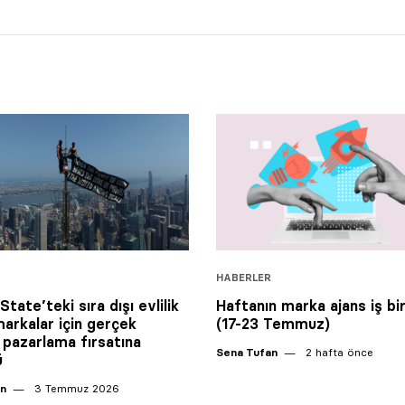
HABERLER
tate’teki sıra dışı evlilik
Haftanın marka ajans iş birl
markalar için gerçek
(17-23 Temmuz)
 pazarlama fırsatına
Sena Tufan
2 hafta önce
ü
an
3 Temmuz 2026