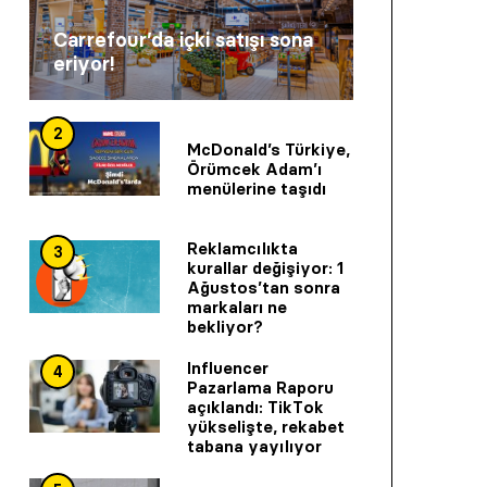
Carrefour’da içki satışı sona
eriyor!
2
McDonald’s Türkiye,
Örümcek Adam’ı
menülerine taşıdı
Reklamcılıkta
3
kurallar değişiyor: 1
Ağustos’tan sonra
markaları ne
bekliyor?
Influencer
4
Pazarlama Raporu
açıklandı: TikTok
yükselişte, rekabet
tabana yayılıyor