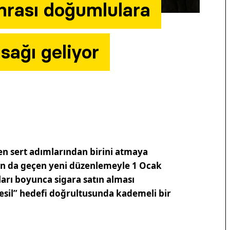
onrası doğumlulara
sağı geliyor
en sert adımlarından birini atmaya
an da geçen yeni düzenlemeyle 1 Ocak
arı boyunca sigara satın alması
sil” hedefi doğrultusunda kademeli bir