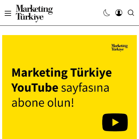
Abone Ol
Haberler
Yaratıcı İşler
Dergiler
Etkinlikler
Söyleşiler
Kariyer