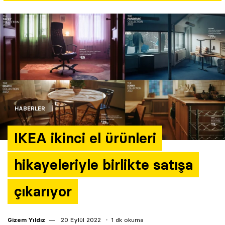
Yazarlar
Araştırma
HABERLER
IKEA ikinci el ürünleri
hikayeleriyle birlikte satışa
çıkarıyor
Gizem Yıldız
20 Eylül 2022
1 dk okuma