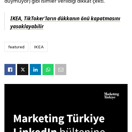
duymuyor) gibi isimler verildiği dikkat çekti.
IKEA, TikToker’ların dükkanın önü kapatmasını
yasaklayabilir
featured
IKEA