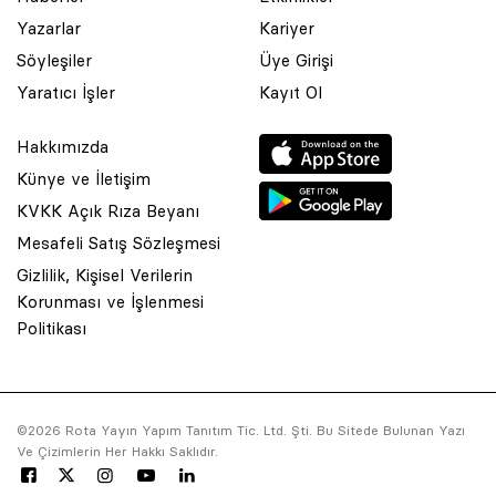
Yazarlar
Kariyer
Söyleşiler
Üye Girişi
Yaratıcı İşler
Kayıt Ol
Hakkımızda
Künye ve İletişim
KVKK Açık Rıza Beyanı
Mesafeli Satış Sözleşmesi
Gizlilik, Kişisel Verilerin
Korunması ve İşlenmesi
© 2001 Rota Yayın Yapım Tanıtım Tic. Ltd. Şti. Bu Sitede Bulunan
Politikası
Yazı Ve Çizimlerin Her Hakkı Saklıdır.
Asquared WordPress Agency
tarafından tasarlanmış ve
kodlanmıştır.
©2026 Rota Yayın Yapım Tanıtım Tic. Ltd. Şti. Bu Sitede Bulunan Yazı
Ve Çizimlerin Her Hakkı Saklıdır.