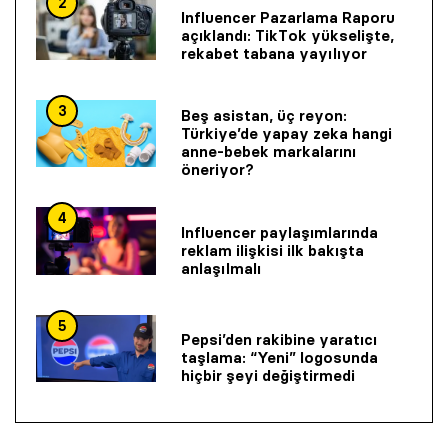
2
Influencer Pazarlama Raporu
açıklandı: TikTok yükselişte,
rekabet tabana yayılıyor
3
Beş asistan, üç reyon:
Türkiye’de yapay zeka hangi
anne-bebek markalarını
öneriyor?
4
Influencer paylaşımlarında
reklam ilişkisi ilk bakışta
anlaşılmalı
5
Pepsi’den rakibine yaratıcı
taşlama: “Yeni” logosunda
hiçbir şeyi değiştirmedi