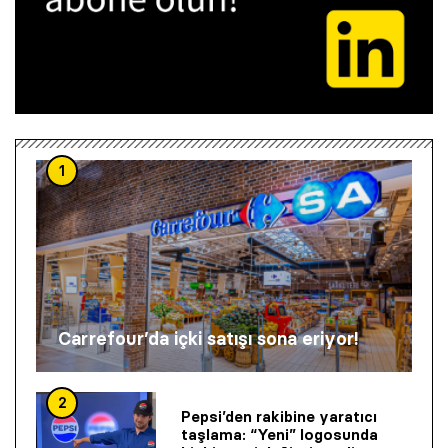
1
Carrefour’da içki satışı sona eriyor!
2
Pepsi’den rakibine yaratıcı
taşlama: “Yeni” logosunda