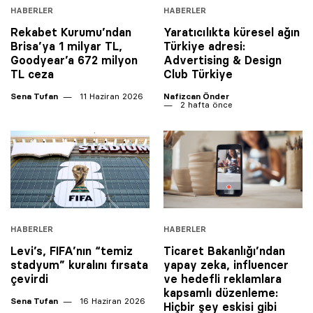
HABERLER
HABERLER
Rekabet Kurumu’ndan
Yaratıcılıkta küresel ağın
Brisa’ya 1 milyar TL,
Türkiye adresi:
Goodyear’a 672 milyon
Advertising & Design
TL ceza
Club Türkiye
Sena Tufan
11 Haziran 2026
Nafizcan Önder
2 hafta önce
HABERLER
HABERLER
Levi’s, FIFA’nın “temiz
Ticaret Bakanlığı’ndan
stadyum” kuralını fırsata
yapay zeka, influencer
çevirdi
ve hedefli reklamlara
kapsamlı düzenleme:
Sena Tufan
16 Haziran 2026
Hiçbir şey eskisi gibi