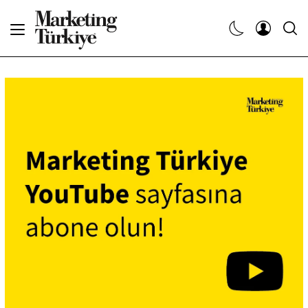
Abone Ol
Haberler
Yaratıcı İşler
Dergiler
Etkinlikler
Söyleşiler
Kariyer