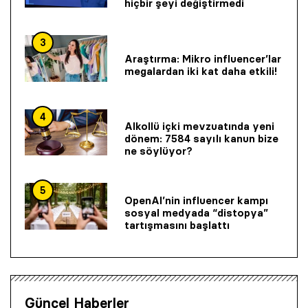
hiçbir şeyi değiştirmedi
3
Araştırma: Mikro influencer’lar
megalardan iki kat daha etkili!
4
Alkollü içki mevzuatında yeni
dönem: 7584 sayılı kanun bize
ne söylüyor?
5
OpenAI’nin influencer kampı
sosyal medyada “distopya”
tartışmasını başlattı
Güncel Haberler