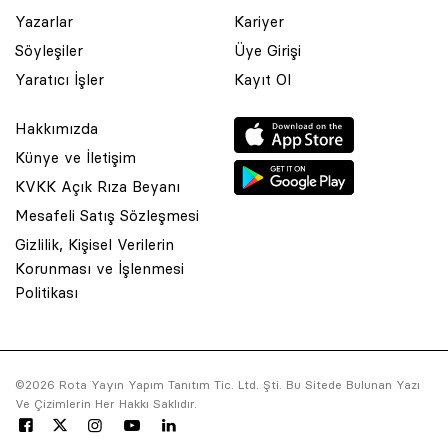
Yazarlar
Kariyer
Söyleşiler
Üye Girişi
Yaratıcı İşler
Kayıt Ol
Hakkımızda
Künye ve İletişim
KVKK Açık Rıza Beyanı
Mesafeli Satış Sözleşmesi
Gizlilik, Kişisel Verilerin
Korunması ve İşlenmesi
© 2001 Rota Yayın Yapım Tanıtım Tic. Ltd. Şti. Bu Sitede Bulunan
Politikası
Yazı Ve Çizimlerin Her Hakkı Saklıdır.
Asquared WordPress Agency
tarafından tasarlanmış ve
kodlanmıştır.
©2026 Rota Yayın Yapım Tanıtım Tic. Ltd. Şti. Bu Sitede Bulunan Yazı
Ve Çizimlerin Her Hakkı Saklıdır.