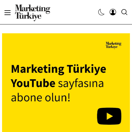
Abone Ol
Haberler
Yaratıcı İşler
Dergiler
Etkinlikler
Söyleşiler
Kariyer