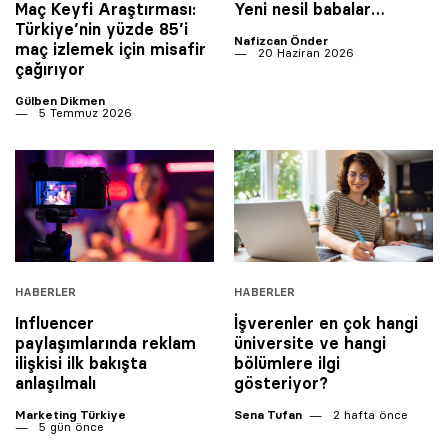
Maç Keyfi Araştırması:
Yeni nesil babalar…
Türkiye’nin yüzde 85’i
Nafizcan Önder
maç izlemek için misafir
20 Haziran 2026
çağırıyor
Gülben Dikmen
5 Temmuz 2026
HABERLER
HABERLER
Influencer
İşverenler en çok hangi
paylaşımlarında reklam
üniversite ve hangi
ilişkisi ilk bakışta
bölümlere ilgi
anlaşılmalı
gösteriyor?
Marketing Türkiye
Sena Tufan
2 hafta önce
5 gün önce