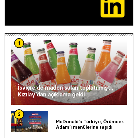
1
İsviçre’de maden suları toplatılmıştı,
Kızılay’dan açıklama geldi
2
McDonald’s Türkiye, Örümcek
Adam’ı menülerine taşıdı