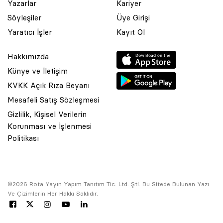
Yazarlar
Kariyer
Söyleşiler
Üye Girişi
Yaratıcı İşler
Kayıt Ol
Hakkımızda
Künye ve İletişim
KVKK Açık Rıza Beyanı
Mesafeli Satış Sözleşmesi
Gizlilik, Kişisel Verilerin
Korunması ve İşlenmesi
© 2001 Rota Yayın Yapım Tanıtım Tic. Ltd. Şti. Bu Sitede Bulunan
Politikası
Yazı Ve Çizimlerin Her Hakkı Saklıdır.
Asquared WordPress Agency
tarafından tasarlanmış ve
kodlanmıştır.
©2026 Rota Yayın Yapım Tanıtım Tic. Ltd. Şti. Bu Sitede Bulunan Yazı
Ve Çizimlerin Her Hakkı Saklıdır.