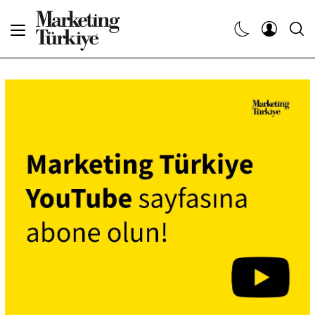
Abone Ol
Haberler
Yaratıcı İşler
Dergiler
Etkinlikler
Söyleşiler
Kariyer