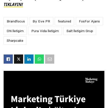
TIKLAYIN!
Brandfocus
By Eve PR
featured
FosFor Ajans
ON İletişim
Pura Vida İletişim
Salt İletişim Grup
Sharpcake