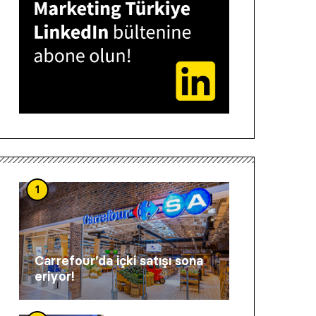
1
Carrefour’da içki satışı sona
eriyor!