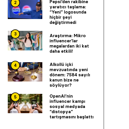
Pepsi’den rakibine
2
yaratıcı taşlama:
“Yeni” logosunda
hiçbir şeyi
değiştirmedi
3
Araştırma: Mikro
influencer’lar
megalardan iki kat
daha etkili!
Alkollü içki
4
mevzuatında yeni
dönem: 7584 sayılı
kanun bize ne
söylüyor?
OpenAI’nin
5
influencer kampı
sosyal medyada
“distopya”
tartışmasını başlattı