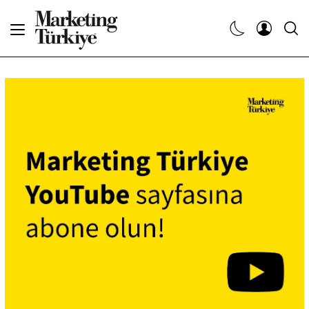
Abone Ol
Haberler
Yaratıcı İşler
Dergiler
Etkinlikler
Söyleşiler
Kariyer