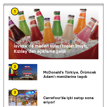
1
İsviçre’de maden suları toplatılmıştı,
Kızılay’dan açıklama geldi
2
McDonald’s Türkiye, Örümcek
Adam’ı menülerine taşıdı
3
Carrefour’da içki satışı sona
eriyor!