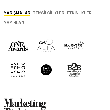
YARIŞMALAR
TEMSILCILIKLER
ETKINLIKLER
YAYINLAR