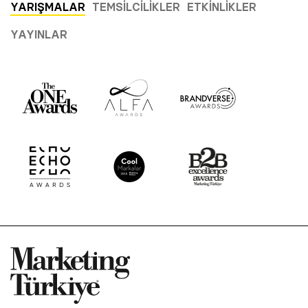
YARIŞMALAR
TEMSILCILIKLER
ETKINLIKLER
YAYINLAR