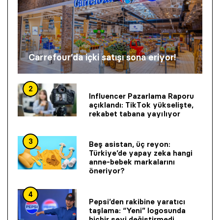
Carrefour’da içki satışı sona eriyor!
2
Influencer Pazarlama Raporu
açıklandı: TikTok yükselişte,
rekabet tabana yayılıyor
3
Beş asistan, üç reyon:
Türkiye’de yapay zeka hangi
anne-bebek markalarını
öneriyor?
4
Pepsi’den rakibine yaratıcı
taşlama: “Yeni” logosunda
hiçbir şeyi değiştirmedi