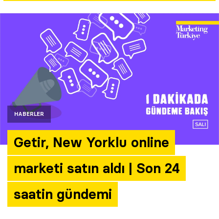
Yazarlar
Araştırma
HABERLER
Getir, New Yorklu online
marketi satın aldı | Son 24
saatin gündemi