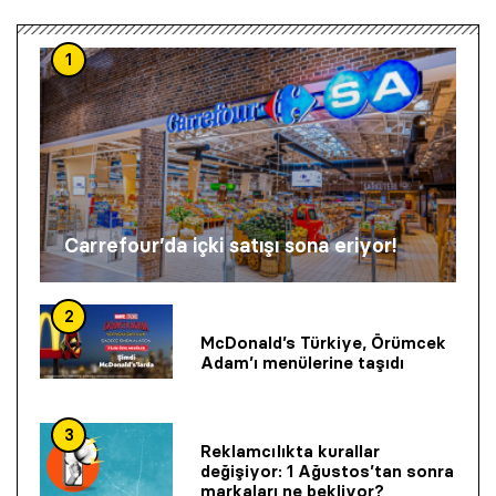
1
Carrefour’da içki satışı sona eriyor!
2
McDonald’s Türkiye, Örümcek
Adam’ı menülerine taşıdı
3
Reklamcılıkta kurallar
değişiyor: 1 Ağustos’tan sonra
markaları ne bekliyor?