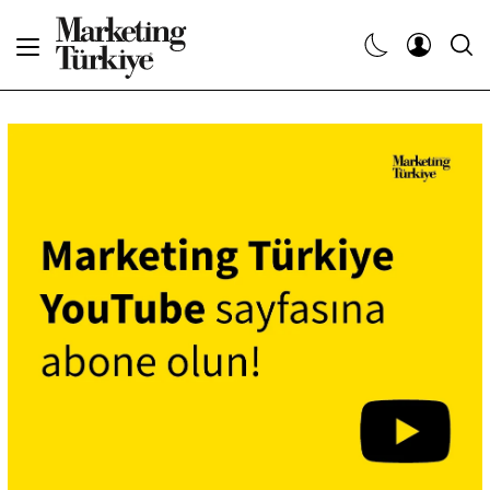
Abone Ol
Haberler
Yaratıcı İşler
Dergiler
Etkinlikler
Söyleşiler
Kariyer