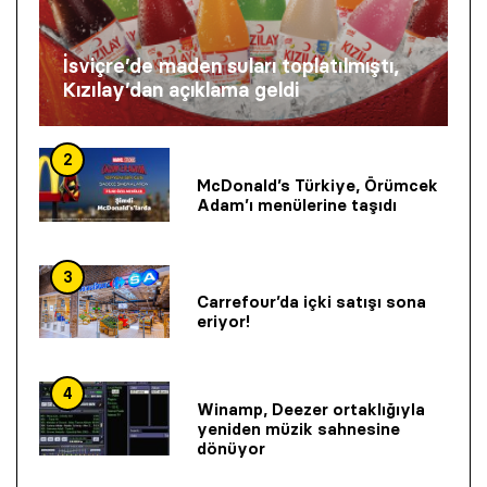
İsviçre’de maden suları toplatılmıştı,
Kızılay’dan açıklama geldi
2
McDonald’s Türkiye, Örümcek
Adam’ı menülerine taşıdı
3
Carrefour’da içki satışı sona
eriyor!
4
Winamp, Deezer ortaklığıyla
yeniden müzik sahnesine
dönüyor