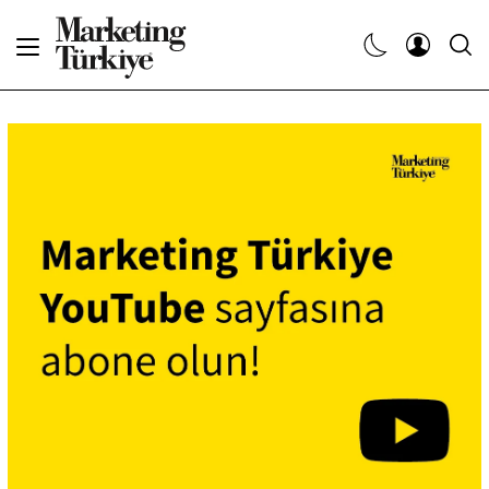
Abone Ol
Haberler
Yaratıcı İşler
Dergiler
Etkinlikler
Söyleşiler
Kariyer