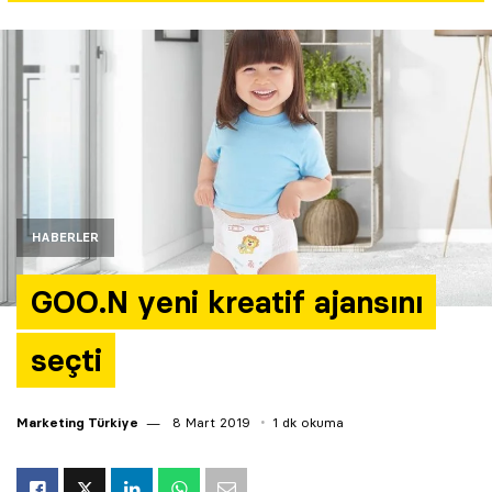
Yazarlar
Araştırma
HABERLER
GOO.N yeni kreatif ajansını
seçti
Marketing Türkiye
8 Mart 2019
1 dk okuma