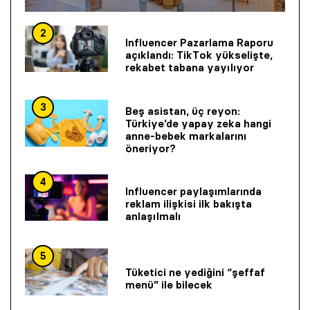
2
Influencer Pazarlama Raporu
açıklandı: TikTok yükselişte,
rekabet tabana yayılıyor
3
Beş asistan, üç reyon:
Türkiye’de yapay zeka hangi
anne-bebek markalarını
öneriyor?
4
Influencer paylaşımlarında
reklam ilişkisi ilk bakışta
anlaşılmalı
5
Tüketici ne yediğini “şeffaf
menü” ile bilecek