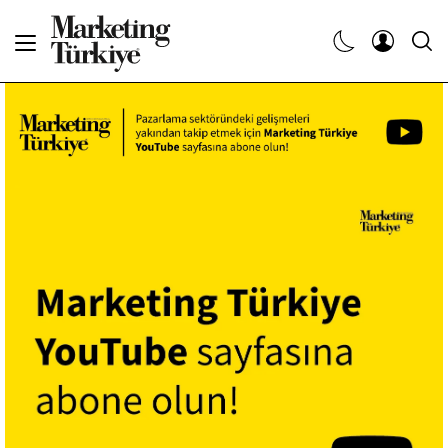
Abone Ol
Haberler
Yaratıcı İşler
Dergiler
Etkinlikler
Söyleşiler
Kariyer