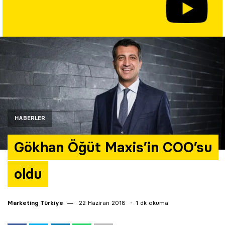
Yazarlar
Araştırma
HABERLER
Gökhan Öğüt Maxis’in COO’su
oldu
Marketing Türkiye
22 Haziran 2018
1 dk okuma