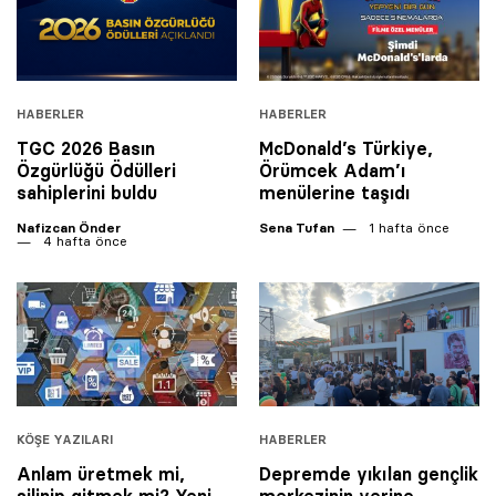
HABERLER
HABERLER
TGC 2026 Basın
McDonald’s Türkiye,
Özgürlüğü Ödülleri
Örümcek Adam’ı
sahiplerini buldu
menülerine taşıdı
Nafizcan Önder
Sena Tufan
1 hafta önce
4 hafta önce
KÖŞE YAZILARI
HABERLER
Anlam üretmek mi,
Depremde yıkılan gençlik
silinip gitmek mi? Yeni
merkezinin yerine