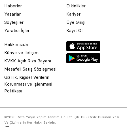
Haberler
Etkinlikler
Yazarlar
Kariyer
Söyleşiler
Üye Girişi
Yaratıcı İşler
Kayıt Ol
Hakkımızda
Künye ve İletişim
KVKK Açık Rıza Beyanı
Mesafeli Satış Sözleşmesi
Gizlilik, Kişisel Verilerin
Korunması ve İşlenmesi
© 2001 Rota Yayın Yapım Tanıtım Tic. Ltd. Şti. Bu Sitede Bulunan
Politikası
Yazı Ve Çizimlerin Her Hakkı Saklıdır.
Asquared WordPress Agency
tarafından tasarlanmış ve
kodlanmıştır.
©2026 Rota Yayın Yapım Tanıtım Tic. Ltd. Şti. Bu Sitede Bulunan Yazı
Ve Çizimlerin Her Hakkı Saklıdır.