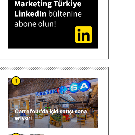
1
Carrefour’da içki satışı sona
eriyor!