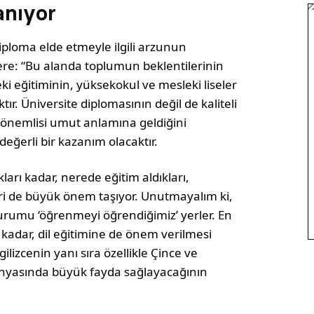
anıyor
iploma elde etmeyle ilgili arzunun
ere: “Bu alanda toplumun beklentilerinin
ki eğitiminin, yüksekokul ve mesleki liseler
ır. Üniversite diplomasının değil de kaliteli
da önemlisi umut anlamına geldiğini
eğerli bir kazanım olacaktır.
ları kadar, nerede eğitim aldıkları,
ri de büyük önem taşıyor. Unutmayalım ki,
 kurumu ‘öğrenmeyi öğrendiğimiz’ yerler. En
r kadar, dil eğitimine de önem verilmesi
lizcenin yanı sıra özellikle Çince ve
dünyasında büyük fayda sağlayacağının