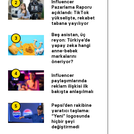
Influencer
2
Pazarlama Raporu
açıklandı: TikTok
yükselişte, rekabet
tabana yayılıyor
Beş asistan, üç
3
reyon: Türkiye’de
yapay zeka hangi
anne-bebek
markalarını
öneriyor?
4
Influencer
paylaşımlarında
reklam ilişkisi ilk
bakışta anlaşılmalı
Pepsi’den rakibine
5
yaratıcı taşlama:
“Yeni” logosunda
hiçbir şeyi
değiştirmedi