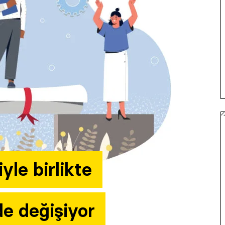
yle birlikte
de değişiyor