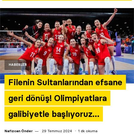
Yazarlar
Araştırma
HABERLER
Filenin Sultanlarından efsane
geri dönüş! Olimpiyatlara
galibiyetle başlıyoruz…
Nafizcan Önder
29 Temmuz 2024
1 dk okuma