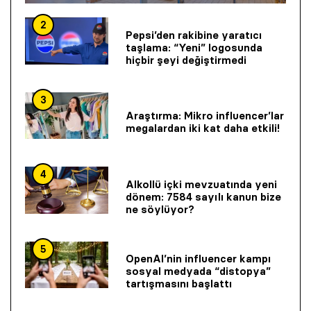
2
Pepsi’den rakibine yaratıcı
taşlama: “Yeni” logosunda
hiçbir şeyi değiştirmedi
3
Araştırma: Mikro influencer’lar
megalardan iki kat daha etkili!
4
Alkollü içki mevzuatında yeni
dönem: 7584 sayılı kanun bize
ne söylüyor?
5
OpenAI’nin influencer kampı
sosyal medyada “distopya”
tartışmasını başlattı