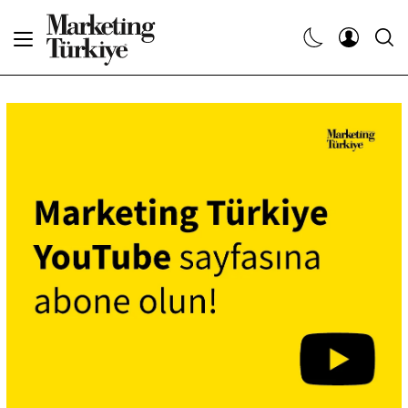
Abone Ol
Haberler
Yaratıcı İşler
Dergiler
Etkinlikler
Söyleşiler
Kariyer