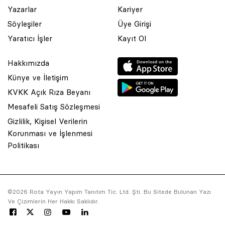
Yazarlar
Kariyer
Söyleşiler
Üye Girişi
Yaratıcı İşler
Kayıt Ol
Hakkımızda
Künye ve İletişim
KVKK Açık Rıza Beyanı
Mesafeli Satış Sözleşmesi
Gizlilik, Kişisel Verilerin
Korunması ve İşlenmesi
© 2001 Rota Yayın Yapım Tanıtım Tic. Ltd. Şti. Bu Sitede Bulunan
Politikası
Yazı Ve Çizimlerin Her Hakkı Saklıdır.
Asquared WordPress Agency
tarafından tasarlanmış ve
kodlanmıştır.
©2026 Rota Yayın Yapım Tanıtım Tic. Ltd. Şti. Bu Sitede Bulunan Yazı
Ve Çizimlerin Her Hakkı Saklıdır.