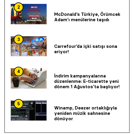
2
McDonald’s Türkiye, Örümcek
Adam’ı menülerine taşıdı
3
Carrefour’da içki satışı sona
eriyor!
4
İndirim kampanyalarına
düzenlenme: E-ticarette yeni
dönem 1 Ağustos’ta başlıyor!
5
Winamp, Deezer ortaklığıyla
yeniden müzik sahnesine
dönüyor