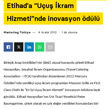
Etihad’a “Uçuş İkram
Yazarlar
Hizmeti”nde inovasyon ödülü
Araştırma
Marketing Türkiye
4 Aralık 2012
1 dk okuma
Birleşik Arap Emirlikleri’nin (BAE) ulusal havayolu şirketi Etihad
Havayolları, Seyahat İkram Organizasyonu (Travel Catering
Association – ITCA) tarafından düzenlenen 2012 Mercury
Ödülleri’nde yenilikçi uçuş ikram programları Mezoon Grille ve First
Class Chefs ile “En İyi Uçuş İkram Hizmeti” inovasyon ödülüne layık
görüldü. Etihad Havayolları’nın Üst Ticari Yöneticisi Peter
Baumgartner, şirket olarak en çok değer verdikleri konulardan biri