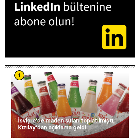
1
İsviçre’de maden suları toplatılmıştı,
Kızılay’dan açıklama geldi