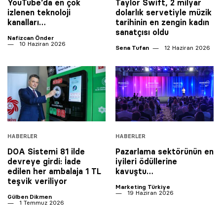
YouTube’da en çok
Taylor Swift, 2 milyar
izlenen teknoloji
dolarlık servetiyle müzik
kanalları…
tarihinin en zengin kadın
sanatçısı oldu
Nafizcan Önder
10 Haziran 2026
Sena Tufan
12 Haziran 2026
HABERLER
HABERLER
DOA Sistemi 81 ilde
Pazarlama sektörünün en
devreye girdi: İade
iyileri ödüllerine
edilen her ambalaja 1 TL
kavuştu…
teşvik veriliyor
Marketing Türkiye
19 Haziran 2026
Gülben Dikmen
1 Temmuz 2026