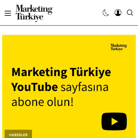
Abone Ol
Haberler
Yaratıcı İşler
Dergiler
Etkinlikler
Söyleşiler
Kariyer
HABERLER