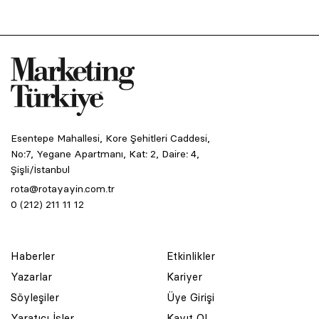
Esentepe Mahallesi, Kore Şehitleri Caddesi,
No:7, Yegane Apartmanı, Kat: 2, Daire: 4,
Şişli/İstanbul
rota@rotayayin.com.tr
0 (212) 211 11 12
Haberler
Etkinlikler
Yazarlar
Kariyer
Söyleşiler
Üye Girişi
Yaratıcı İşler
Kayıt Ol