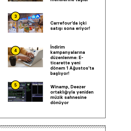
3
Carrefour’da içki
satışı sona eriyor!
İndirim
4
kampanyalarına
düzenlenme: E-
ticarette yeni
dönem 1 Ağustos’ta
başlıyor!
5
Winamp, Deezer
ortaklığıyla yeniden
müzik sahnesine
dönüyor