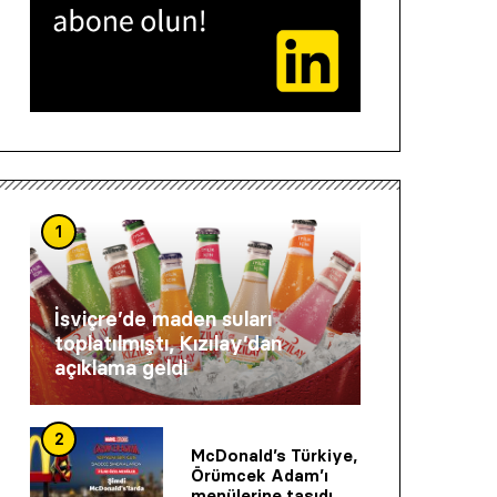
1
İsviçre’de maden suları
toplatılmıştı, Kızılay’dan
açıklama geldi
2
McDonald’s Türkiye,
Örümcek Adam’ı
menülerine taşıdı