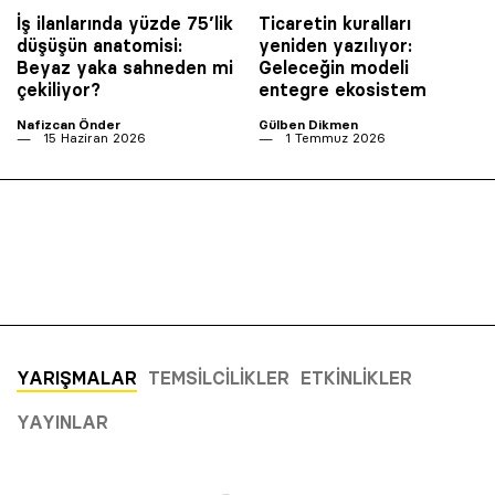
İş ilanlarında yüzde 75’lik
Ticaretin kuralları
düşüşün anatomisi:
yeniden yazılıyor:
Beyaz yaka sahneden mi
Geleceğin modeli
çekiliyor?
entegre ekosistem
Nafizcan Önder
Gülben Dikmen
15 Haziran 2026
1 Temmuz 2026
YARIŞMALAR
TEMSILCILIKLER
ETKINLIKLER
YAYINLAR