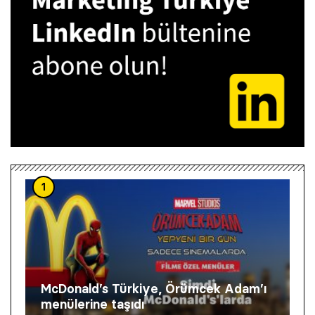
1
McDonald’s Türkiye, Örümcek Adam’ı
menülerine taşıdı