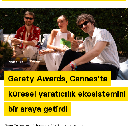
Yazarlar
Araştırma
HABERLER
Gerety Awards, Cannes’ta
küresel yaratıcılık ekosistemini
bir araya getirdi
Sena Tufan
7 Temmuz 2026
2 dk okuma