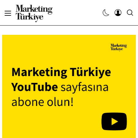
Abone Ol
Haberler
Yaratıcı İşler
Dergiler
Etkinlikler
Söyleşiler
Kariyer