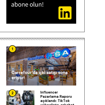
1
Carrefour’da içki satışı sona
eriyor!
Influencer
2
Pazarlama Raporu
açıklandı: TikTok
yükselişte, rekabet