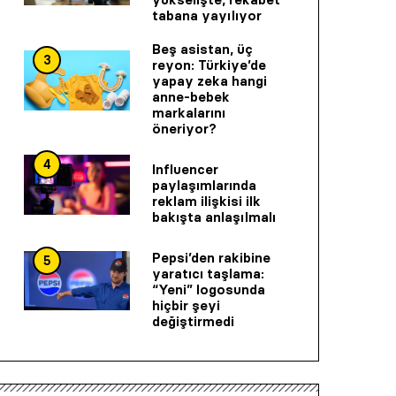
tabana yayılıyor
Beş asistan, üç
3
reyon: Türkiye’de
yapay zeka hangi
anne-bebek
markalarını
öneriyor?
4
Influencer
paylaşımlarında
reklam ilişkisi ilk
bakışta anlaşılmalı
Pepsi’den rakibine
5
yaratıcı taşlama:
“Yeni” logosunda
hiçbir şeyi
değiştirmedi