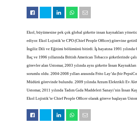
Ekol, büyümesine pek çok global şirkette insan kaynakları yönet
ediyor. Ekol Lojistik’te CPO (Chief People Officer) görevine geti
İngiliz Dili ve Eğitimi bölümünü bitirdi. İş hayatına 1991 yılınd
İlaç ve 1996 yıllarında British American Tobacco şirketlerinde çalı
görevler alan Ustomar, 2003 yılında aynı şirkette İnsan Kaynakları
sorumlu oldu. 2004-2008 yılları arasında Frito Lay’da (bir PepsiC
Müdürü görevinde bulundu. 2009 yılında Arzum Elektrikli Ev Alet
Ustomar, 2011 yılında Tadım Gıda Maddeleri Sanayi’nin İnsan Kayn
Ekol Lojistik’te Chief People Officer olarak göreve başlayan Ustom