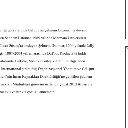
iciliği görevlerinde bulunmuş Şebnem Ustomar ile devam
rilen Şebnem Ustomar, 1989 yılında Marmara Üniversitesi
a Glaxo Süstaş’ta başlayan Şebnem Ustomar, 1994 yılında Lilly
ştı. 1997-2004 yılları arasında DuPont Products’ta farklı
 alanında Türkiye, Mısır ve Birleşik Arap Emirliği’nden
o International şirketidir) Organizasyonel Yönetim ve Gelişim
leri’nin İnsan Kaynakları Direktörlüğü’ne getirilen Şebnem
akları Müdürlüğü görevini üstlendi. Şubat 2013 itibarı ile
ar evli ve bir kız çocuğu annesidir.