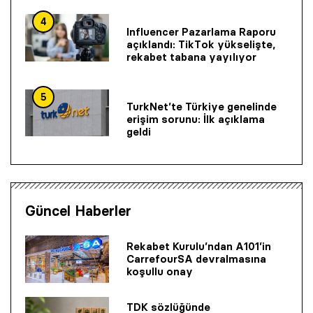
4
Influencer Pazarlama Raporu
açıklandı: TikTok yükselişte,
rekabet tabana yayılıyor
5
TurkNet’te Türkiye genelinde
erişim sorunu: İlk açıklama
geldi
Güncel Haberler
Rekabet Kurulu’ndan A101’in
CarrefourSA devralmasına
koşullu onay
TDK sözlüğünde