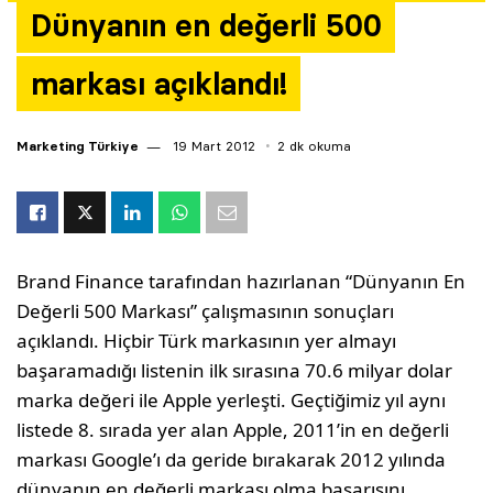
Dünyanın en değerli 500
Yazarlar
markası açıklandı!
Araştırma
Marketing Türkiye
19 Mart 2012
2 dk okuma
Brand Finance tarafından hazırlanan “Dünyanın En
Değerli 500 Markası” çalışmasının sonuçları
açıklandı. Hiçbir Türk markasının yer almayı
başaramadığı listenin ilk sırasına 70.6 milyar dolar
marka değeri ile Apple yerleşti. Geçtiğimiz yıl aynı
listede 8. sırada yer alan Apple, 2011’in en değerli
markası Google’ı da geride bırakarak 2012 yılında
dünyanın en değerli markası olma başarısını