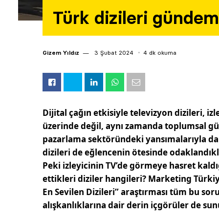
Türk dizileri gündemi
Gizem Yıldız
3 Şubat 2024
4 dk okuma
Dijital çağın etkisiyle televizyon dizileri, i
üzerinde değil, aynı zamanda toplumsal g
pazarlama sektöründeki yansımalarıyla da 
dizileri de eğlencenin ötesinde odaklandıkl
Peki izleyicinin TV’de görmeye hasret kaldığ
ettikleri diziler hangileri? Marketing Türk
En Sevilen Dizileri” araştırması tüm bu soru
alışkanlıklarına dair derin içgörüler de su