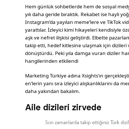
Hem günlük sohbetlerde hem de sosyal medya
yılı daha geride bıraktık. Rekabet ise hayli yo
Instagram’da yayılan meme’lere ve TikTok vid
yarattılar. İzleyici kimi hikayeleri kendisiyle 
aşk ve nefret ilişkisi geliştirdi. Elbette paz
takip etti, hedef kitlesine ulaşmak için dizileri
dönüştürdü. Peki yıla damga vuran diziler han
hangilerinden etkilendi
Marketing Türkiye adına Xsights’ın gerçekleştird
en’lerin yanı sıra izleyici alışkanlıklarını da m
daha yakından bakalım.
Aile dizileri zirvede