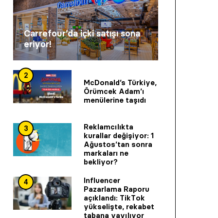
Carrefour’da içki satışı sona
eriyor!
2
McDonald’s Türkiye,
Örümcek Adam’ı
menülerine taşıdı
Reklamcılıkta
3
kurallar değişiyor: 1
Ağustos’tan sonra
markaları ne
bekliyor?
Influencer
4
Pazarlama Raporu
açıklandı: TikTok
yükselişte, rekabet
tabana yayılıyor