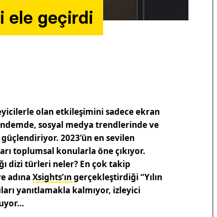
 ele geçirdi
zleyicilerle olan etkileşimini sadece ekran
ündemde, sosyal medya trendlerinde ve
güçlendiriyor. 2023’ün en sevilen
arı toplumsal konularla öne çıkıyor.
ı dizi türleri neler? En çok takip
iye adına
Xsights’ın
gerçekleştirdiği “Yılın
ları yanıtlamakla kalmıyor, izleyici
nuyor…