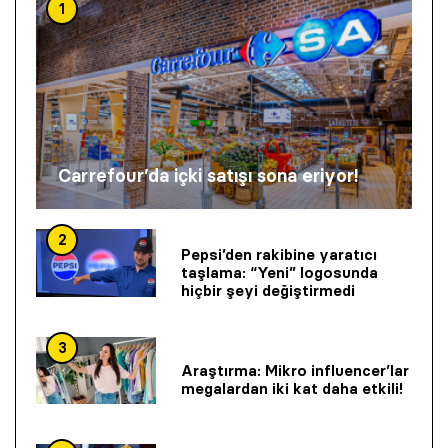
1
Carrefour’da içki satışı sona eriyor!
2
Pepsi’den rakibine yaratıcı
taşlama: “Yeni” logosunda
hiçbir şeyi değiştirmedi
3
Araştırma: Mikro influencer’lar
megalardan iki kat daha etkili!