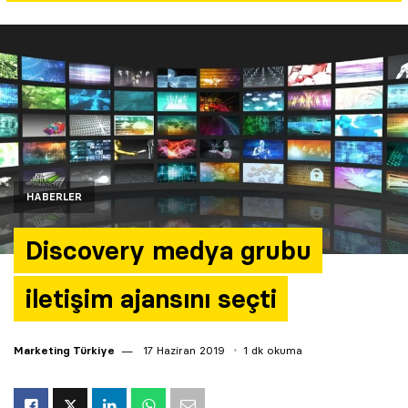
Yazarlar
Araştırma
HABERLER
Discovery medya grubu
iletişim ajansını seçti
Marketing Türkiye
17 Haziran 2019
1 dk okuma