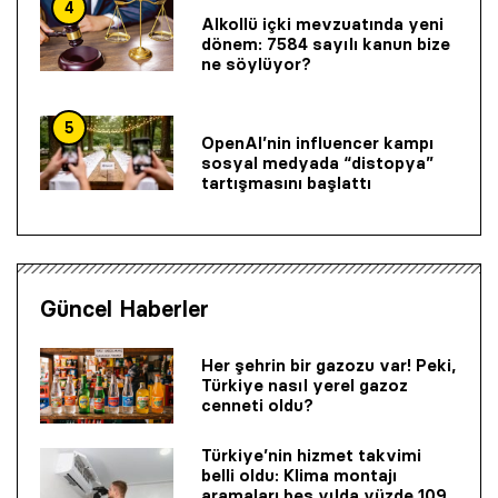
4
Alkollü içki mevzuatında yeni
dönem: 7584 sayılı kanun bize
ne söylüyor?
5
OpenAI’nin influencer kampı
sosyal medyada “distopya”
tartışmasını başlattı
Güncel Haberler
Her şehrin bir gazozu var! Peki,
Türkiye nasıl yerel gazoz
cenneti oldu?
Türkiye’nin hizmet takvimi
belli oldu: Klima montajı
aramaları beş yılda yüzde 109