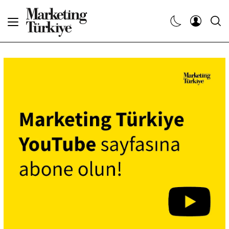
Abone Ol
Haberler
Yaratıcı İşler
Dergiler
Etkinlikler
Söyleşiler
Kariyer