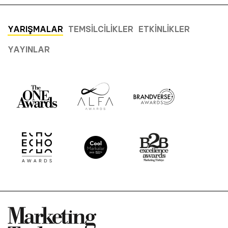
YARIŞMALAR
TEMSILCILIKLER
ETKINLIKLER
YAYINLAR