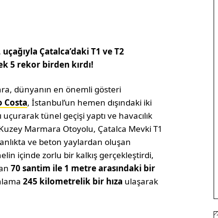
, uçağıyla Çatalca’daki T1 ve T2
k 5 rekor birden kırdı!
ra, dünyanın en önemli gösteri
o Costa
, İstanbul’un hemen dışındaki iki
ı uçurarak tünel geçişi yaptı ve havacılık
i Kuzey Marmara Otoyolu, Çatalca Mevki T1
ranlıkta ve beton yaylardan oluşan
elin içinde zorlu bir kalkış gerçekleştirdi,
dan
70 santim ile 1 metre arasındaki bir
talama
245 kilometrelik bir hıza
ulaşarak