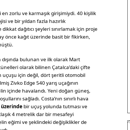
en zorlu ve karmaşık girişimiydi. 40 kişilik
isi ve bir yıldan fazla hazırlık
dikkat dağıtıcı şeyleri sınırlamak için proje
ay önce kağıt üzerinde basit bir fikirken,
nüştü.
dışında bulunan ve ilk olarak Mart
elleri olarak bilinen Çatalca’daki çifte
 uçuşu için değil, dört şeritli otomobil
dilmiş Zivko Edge 540 yarış uçağının
elin içinde havalandı. Yeni doğan güneş,
ullarını sağladı. Costa’nın sınırlı hava
 üzerinde
bir uçuş yolunda tutması ve
aşık 4 metrelik dar bir mesafeyi
in eğimi ve şeklindeki değişiklikler de
ydı.