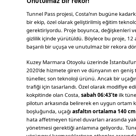
Unutulmaz bir rekor!
Tunnel Pass projesi, Costa’nın bugüne kadarki 
bir ekip, özel olarak geliştirilmiş eğitim teknoloj
gerektiriyordu. Proje boyunca, değişkenleri ve 
gizlilik içinde yürütüldü. Böylece bu proje, 12 
başarılı bir uçuşa ve unutulmaz bir rekora dö
Kuzey Marmara Otoyolu üzerinde İstanbul’un 
2020’de hizmete giren ve dünyanın en geniş tün
tüneller, son teknoloji ürünü. Ancak bir uçağın
trafiği için tasarlandı. Özel olarak modifiye e
kokpitinde olan Costa,
sabah 06:43’te
ilk tün
pilotun arkasında belirerek en uygun ortam koş
boşluğunda, uçağı
asfaltın ortalama 140 cm
hata affetmeyen tünel duvarları arasında yakl
yönetmesi gerektiği anlamına geliyordu. Tünel
yörüngeyi karmaşıklaştıran etkenler arasında