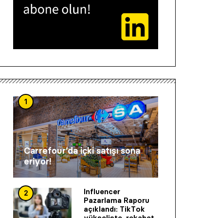
1
Carrefour’da içki satışı sona
eriyor!
Influencer
2
Pazarlama Raporu
açıklandı: TikTok
yükselişte, rekabet