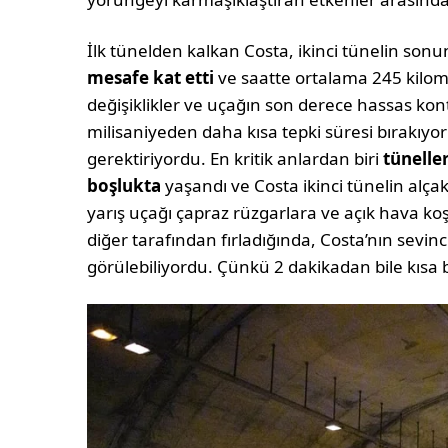
İlk tünelden kalkan Costa, ikinci tünelin son
mesafe kat etti
ve saatte ortalama 245 kilome
değişiklikler ve uçağın son derece hassas kon
milisaniyeden daha kısa tepki süresi bırakıyor 
gerektiriyordu. En kritik anlardan biri
tünelle
boşlukta
yaşandı ve Costa ikinci tünelin alça
yarış uçağı çapraz rüzgarlara ve açık hava koş
diğer tarafından fırladığında, Costa’nın sevi
görülebiliyordu. Çünkü 2 dakikadan bile kısa b