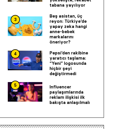
tabana yayılıyor
Beş asistan, üç
3
reyon: Türkiye’de
yapay zeka hangi
anne-bebek
markalarını
öneriyor?
Pepsi’den rakibine
4
yaratıcı taşlama:
“Yeni” logosunda
hiçbir şeyi
değiştirmedi
5
Influencer
paylaşımlarında
reklam ilişkisi ilk
bakışta anlaşılmalı