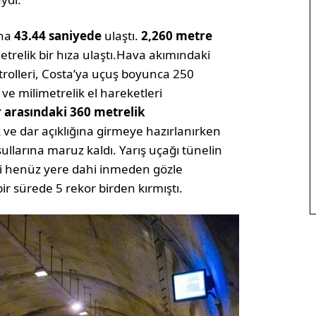
una
43.44 saniyede
ulaştı.
2,260 metre
trelik bir hıza ulaştı.Hava akımındaki
trolleri, Costa’ya uçuş boyunca 250
ve milimetrelik el hareketleri
r arasındaki 360 metrelik
k ve dar açıklığına girmeye hazırlanırken
ullarına maruz kaldı. Yarış uçağı tünelin
nci henüz yere dahi inmeden gözle
ir sürede 5 rekor birden kırmıştı.