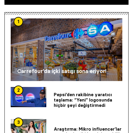
1
Carrefour’da içki satışı sona eriyor!
2
Pepsi’den rakibine yaratıcı
taşlama: “Yeni” logosunda
hiçbir şeyi değiştirmedi
3
Araştırma: Mikro influencer’lar