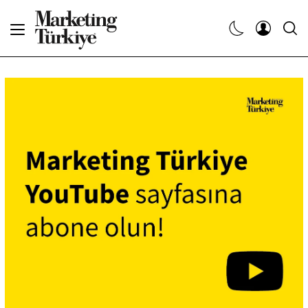
Abone Ol
Haberler
Yaratıcı İşler
Dergiler
Etkinlikler
Söyleşiler
Kariyer