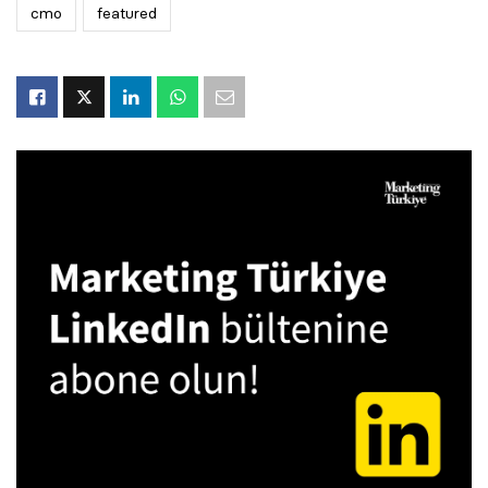
cmo
featured