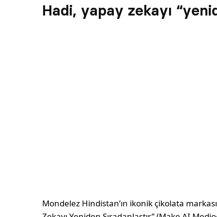
Hadi, yapay zekayı “yenid
Mondelez Hindistan’ın ikonik çikolata markas
Zekayı Yeniden Sıradanlaştır” (Make AI Medio