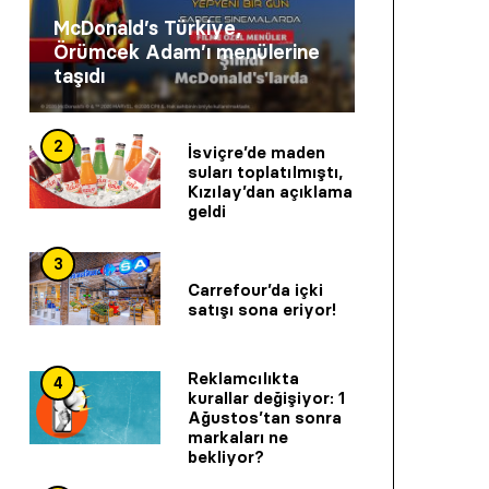
McDonald’s Türkiye,
Örümcek Adam’ı menülerine
taşıdı
2
İsviçre’de maden
suları toplatılmıştı,
Kızılay’dan açıklama
geldi
3
Carrefour’da içki
satışı sona eriyor!
Reklamcılıkta
4
kurallar değişiyor: 1
Ağustos’tan sonra
markaları ne
bekliyor?