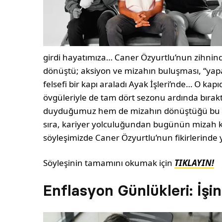
girdi hayatımıza… Caner Özyurtlu’nun zihnind
dönüştü; aksiyon ve mizahın buluşması, “yap
felsefi bir kapı araladı Ayak İşleri’nde… O ka
övgüleriyle de tam dört sezonu ardında bırakt
duyduğumuz hem de mizahın dönüştüğü bu dön
sıra, kariyer yolculuğundan bugünün mizah ko
söyleşimizde Caner Özyurtlu’nun fikirlerinde y
Söyleşinin tamamını okumak için
TIKLAYIN!
Enflasyon Günlükleri: İşi