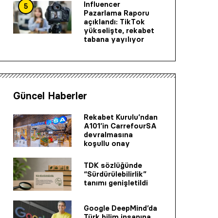
Influencer
5
Pazarlama Raporu
açıklandı: TikTok
yükselişte, rekabet
tabana yayılıyor
Güncel Haberler
Rekabet Kurulu’ndan
A101’in CarrefourSA
devralmasına
koşullu onay
TDK sözlüğünde
“Sürdürülebilirlik”
tanımı genişletildi
Google DeepMind’da
Türk bilim insanına