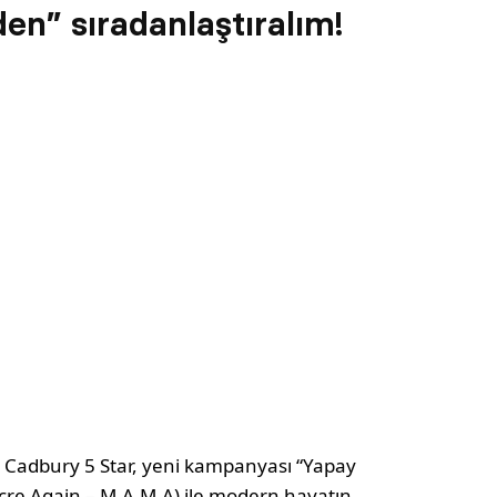
en” sıradanlaştıralım!
ı Cadbury 5 Star, yeni kampanyası “Yapay
cre Again – M.A.M.A) ile modern hayatın