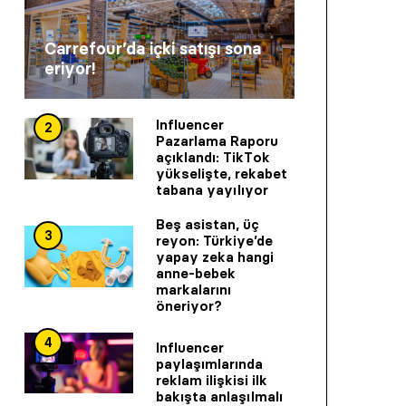
Carrefour’da içki satışı sona
eriyor!
Influencer
2
Pazarlama Raporu
açıklandı: TikTok
yükselişte, rekabet
tabana yayılıyor
Beş asistan, üç
3
reyon: Türkiye’de
yapay zeka hangi
anne-bebek
markalarını
öneriyor?
4
Influencer
paylaşımlarında
reklam ilişkisi ilk
bakışta anlaşılmalı