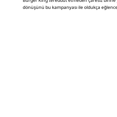
Burger King tereddüt etmeden çaresiz birine y
dönüşünü bu kampanyası ile oldukça eğlenceli 