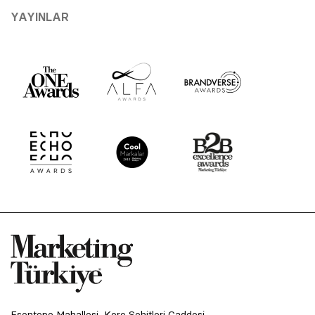
YAYINLAR
Esentepe Mahallesi, Kore Şehitleri Caddesi,