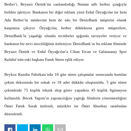
Berber’i, Beyazıt Öztürk’ün canlandırdığı Numan adlı berber, çırağıyla
birlikte işletiyor. Bankanın bir diğer reklam yüzü Erdal Özyağcılar ise hem
Ada Berber’in müdavimi hem de sıkı bir DenizBank müşterisi olarak
karşımıza çıkıyor. Özyağcılar, berber dükkânına giren müşterilere,
DenizBank’la yaşadığı olumlu tecrübeler ışığında tavsiyeler veriyor ve
bankanın bir nevi sözcülüğünü üstleniyor. DenizBank’ın bu reklam filminde
Beyazıt Öztürk ve Erdal Özyağcılar’a Cihan Ercan ve Galatasaray Spor
Kulübü’nün eski başkanı Faruk Süren eşlik ediyor.
Beykoz Kundra Fabrikası’nda 10 gün süren çalışmalar sonucunda kurulan
çekim dekorunda bir sokak ve 18 adet dükkân oluşturuldu. 5 gün süren
çekimlerde 75 kişilik teknik ekip görev yaparken 45 kişilik figürasyon
kullanıldı. Böcek Yapım’ın yapımcılığını yaptığı filmlerin yönetmenliğini
Ömer Faruk Sorak üstlendi, müzikler ise Ömer Ahunbay tarafından
düzenlendi.