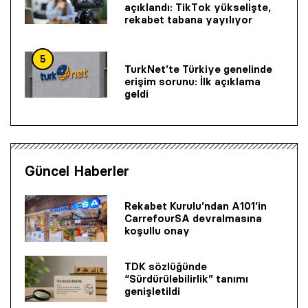
açıklandı: TikTok yükselişte,
rekabet tabana yayılıyor
5
TurkNet’te Türkiye genelinde
erişim sorunu: İlk açıklama
geldi
Güncel Haberler
Rekabet Kurulu’ndan A101’in
CarrefourSA devralmasına
koşullu onay
TDK sözlüğünde
“Sürdürülebilirlik” tanımı
genişletildi