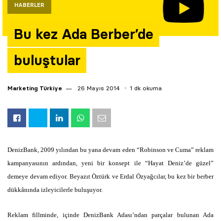
HABERLER
Yazarlar
Bu kez Ada Berber’de
Araştırma
buluştular
Marketing Türkiye
26 Mayıs 2014
1 dk okuma
DenizBank, 2009 yılından bu yana devam eden “Robinson ve Cuma” reklam
kampanyasının ardından, yeni bir konsept ile “Hayat Deniz’de güzel”
demeye devam ediyor. Beyazıt Öztürk ve Erdal Özyağcılar, bu kez bir berber
dükkânında izleyicilerle buluşuyor.
Reklam fillminde, içinde DenizBank Adası’ndan parçalar bulunan Ada