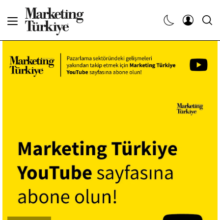
Abone Ol
Haberler
Yaratıcı İşler
Dergiler
Etkinlikler
Söyleşiler
Kariyer