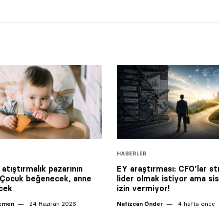
HABERLER
 atıştırmalık pazarının
EY araştırması: CFO’lar st
: Çocuk beğenecek, anne
lider olmak istiyor ama s
cek
izin vermiyor!
ikmen
24 Haziran 2026
Nafizcan Önder
4 hafta önce