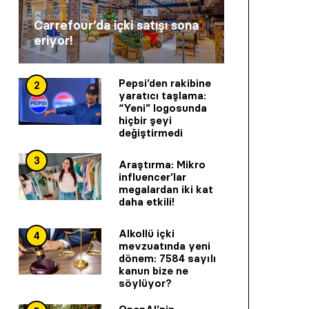
Carrefour’da içki satışı sona
eriyor!
Pepsi’den rakibine
2
yaratıcı taşlama:
“Yeni” logosunda
hiçbir şeyi
değiştirmedi
3
Araştırma: Mikro
influencer’lar
megalardan iki kat
daha etkili!
Alkollü içki
4
mevzuatında yeni
dönem: 7584 sayılı
kanun bize ne
söylüyor?