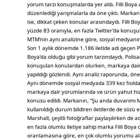
yorum tarzı konuşmalarda yer aldı. Filli Boya 
düzenlediği yarışmalarla da öne çıktı. Markanı
ise, dikkat çeken konular arasındaydı. Filli B
yüzde 83 oranıyla, en fazla Twitter’da konuşu
MTM’nin aynı analizine göre, sosyal medyanın 
Son 1 aylık dönemde 1.186 iletide adı geçen Pol
Boya’da olduğu gibi yorum tarzındaydı. Polis
konuşulan konulardan olurken, markaya dair 
yapıldığı gözlendi. Aynı analiz raporunda, öne
Aynı dönemde sosyal medyada 339 kez fısıldan
markaya dair yorumlarında ve ürün yahut hiz
konusu edildi. Markanın, “Şu anda duvarımı M
kullanıldığı durum bildiren iletilerde de sözü e
Marshall, çeşitli fotoğraflar paylaşılırken de
en fazla olumlu iletiye sahip marka Filli Boya 
oranlamasına göre, en çok olumlu yorumu ala