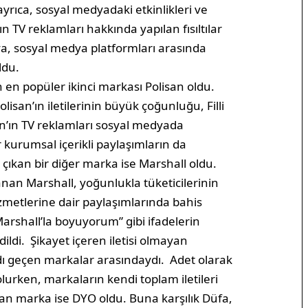
ayrıca, sosyal medyadaki etkinlikleri ve
n TV reklamları hakkında yapılan fısıltılar
oya, sosyal medya platformları arasında
ldu.
en popüler ikinci markası Polisan oldu.
isan’ın iletilerinin büyük çoğunluğu, Filli
an’ın TV reklamları sosyal medyada
kurumsal içerikli paylaşımların da
 çıkan bir diğer marka ise Marshall oldu.
an Marshall, yoğunlukla tüketicilerinin
metlerine dair paylaşımlarında bahis
arshall’la boyuyorum” gibi ifadelerin
dildi. Şikayet içeren iletisi olmayan
 adı geçen markalar arasındaydı. Adet olarak
olurken, markaların kendi toplam iletileri
n marka ise DYO oldu. Buna karşılık Düfa,