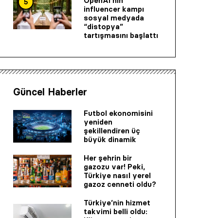
OpenAI’nin
5
influencer kampı
sosyal medyada
“distopya”
tartışmasını başlattı
Güncel Haberler
Futbol ekonomisini
yeniden
şekillendiren üç
büyük dinamik
Her şehrin bir
gazozu var! Peki,
Türkiye nasıl yerel
gazoz cenneti oldu?
Türkiye’nin hizmet
takvimi belli oldu: