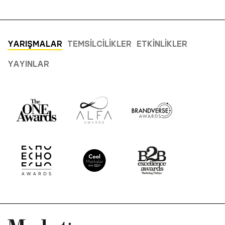
YARIŞMALAR
TEMSILCILIKLER
ETKINLIKLER
YAYINLAR