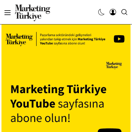
Abone Ol
Haberler
Yaratıcı İşler
Dergiler
Etkinlikler
Söyleşiler
Kariyer