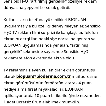
Sensibio H
O, “artırılmış gerçeklik” özelliyle reklam
2
dünyasına yepyeni bir soluk getirdi.
Kullanıcıların telefona yükledikleri BIOPUAN
uygulamasıyla bu özelliği deneyimleyenler, Sensibio
H
O TV reklam filmi sürprizi ile karşılaştılar. Telefon
2
ekranını dergi ilanındaki şişe görseline getiren ve
BIOPUAN uygulamasında yer alan, “artırılmış
gerçeklik” sekmesine sayesinde Sensibio H
O
2
reklamı telefon ekranında aktive oldu.
TV reklamını izleyen kullanıcılar ekran görüntüsü
alarak
biopuan@bioderma.com.tr
mail adresine
ekran görüntüsünün fotoğrafını atarak 4 puan
hediye alma fırsatını yakaladılar. BIOPUAN
aplikasyonunda 10 puan biriktirildiğinde eczaneden
1 adet ücretsiz ürün alabilmek mümkün.