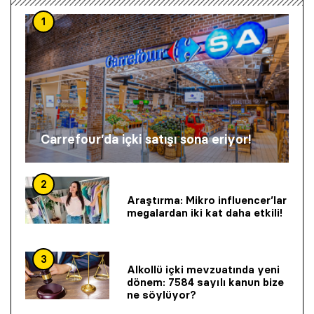
1
Carrefour’da içki satışı sona eriyor!
2
Araştırma: Mikro influencer’lar
megalardan iki kat daha etkili!
3
Alkollü içki mevzuatında yeni
dönem: 7584 sayılı kanun bize
ne söylüyor?