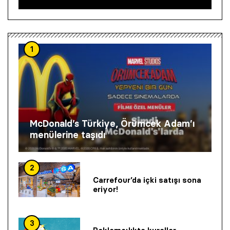
1
McDonald’s Türkiye, Örümcek Adam’ı
menülerine taşıdı
2
Carrefour’da içki satışı sona
eriyor!
3