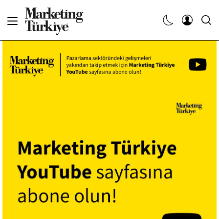
Abone Ol
Haberler
Yaratıcı İşler
Dergiler
Etkinlikler
Söyleşiler
Kariyer