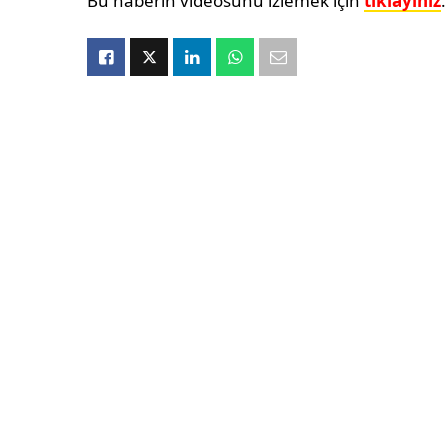
Bu haberin videosunu izlemek için
tıklayınız