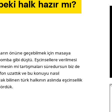
eki halk hazır mı?
ukların önüne geçebilmek için masaya
omba gibi düştü. Eşcinsellere verilmesi
rmesin mi tartışmaları süredursun biz de
on uzattık ve bu konuyu nasıl
k bilinen türk halkının aslında eşcinsellik
gördük.