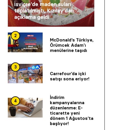
İsviçre’de maden suları
toplatılmıştı, Kızılay’dan
açıklama geldi
2
McDonald’s Türkiye,
Örümcek Adam’ı
menülerine taşıdı
3
Carrefour’da içki
satışı sona eriyor!
İndirim
4
kampanyalarına
düzenlenme: E-
ticarette yeni
dönem 1 Ağustos’ta
başlıyor!