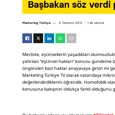
Başbakan söz verdi p
Marketing Türkiye
9 Temmuz 2012
1 dk okuma
Mecliste, eşcinsellerin yaşadıkları olumsuzl
yatırılan “eşcinsel hakları” konusu gündeme b
öngörülen bazı haklar anayasaya girsin mi gi
Marketing Türkiye TV olarak vatandaşa mikrof
değerlendirdiklerini öğrendik. Homofobik olara
konusuna bakışının oldukça farklı olduğunu 