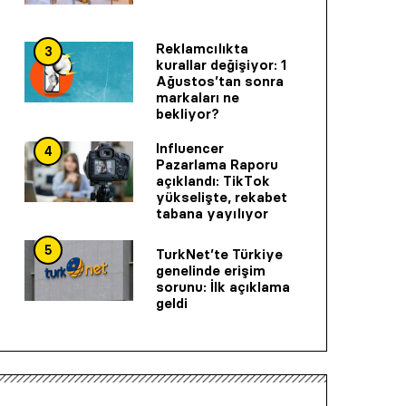
Reklamcılıkta
3
kurallar değişiyor: 1
Ağustos’tan sonra
markaları ne
bekliyor?
Influencer
4
Pazarlama Raporu
açıklandı: TikTok
yükselişte, rekabet
tabana yayılıyor
5
TurkNet’te Türkiye
genelinde erişim
sorunu: İlk açıklama
geldi