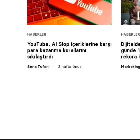
HABERLER
HABERLER
YouTube, AI Slop içeriklerine karşı
Dijitald
para kazanma kurallarını
günde 1
sıkılaştırdı
rekora 
Sena Tufan
2 hafta önce
Marketing