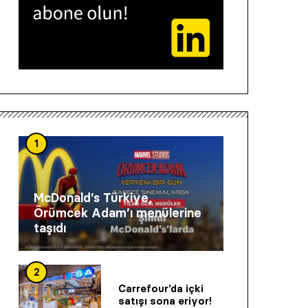
1
McDonald’s Türkiye,
Örümcek Adam’ı menülerine
taşıdı
2
Carrefour’da içki
satışı sona eriyor!