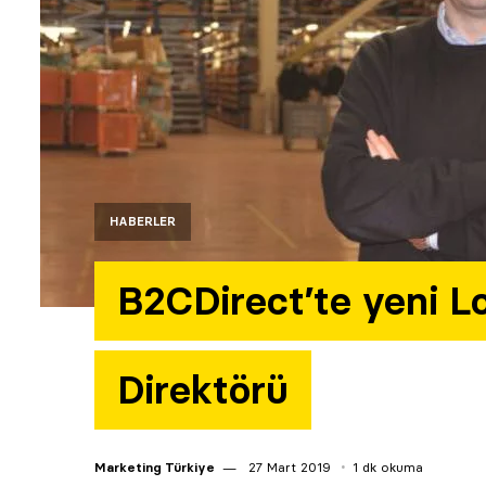
HABERLER
B2CDirect’te yeni L
Direktörü
Marketing Türkiye
27 Mart 2019
1 dk okuma