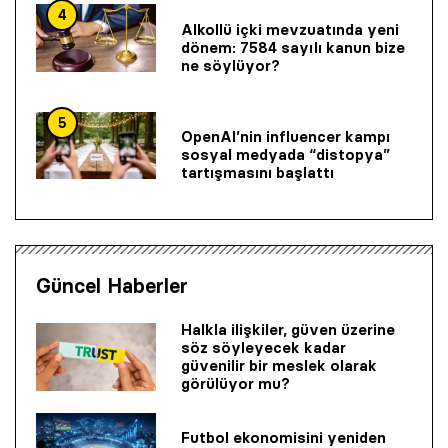
4
Alkollü içki mevzuatında yeni
dönem: 7584 sayılı kanun bize
ne söylüyor?
5
OpenAI’nin influencer kampı
sosyal medyada “distopya”
tartışmasını başlattı
Güncel Haberler
Halkla ilişkiler, güven üzerine
söz söyleyecek kadar
güvenilir bir mes­lek olarak
görülüyor mu?
Futbol ekonomisini yeniden