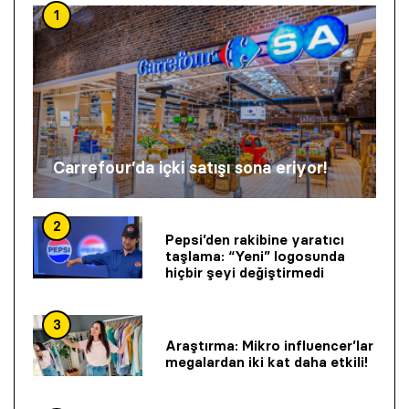
1
Carrefour’da içki satışı sona eriyor!
2
Pepsi’den rakibine yaratıcı
taşlama: “Yeni” logosunda
hiçbir şeyi değiştirmedi
3
Araştırma: Mikro influencer’lar
megalardan iki kat daha etkili!