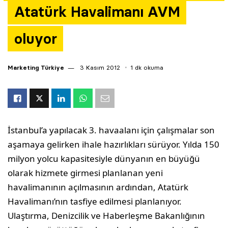
Atatürk Havalimanı AVM
Yazarlar
oluyor
Araştırma
Marketing Türkiye
3 Kasım 2012
1 dk okuma
İstanbul’a yapılacak 3. havaalanı için çalışmalar son
aşamaya gelirken ihale hazırlıkları sürüyor. Yılda 150
milyon yolcu kapasitesiyle dünyanın en büyüğü
olarak hizmete girmesi planlanan yeni
havalimanının açılmasının ardından, Atatürk
Havalimanı’nın tasfiye edilmesi planlanıyor.
Ulaştırma, Denizcilik ve Haberleşme Bakanlığının