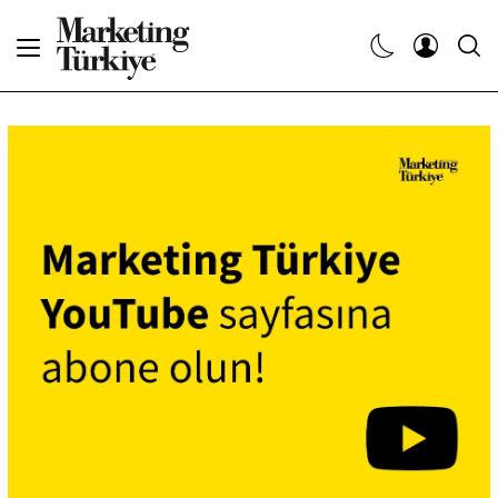
Abone Ol
Haberler
Yaratıcı İşler
Dergiler
Etkinlikler
Söyleşiler
Kariyer