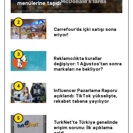
menülerine taşıdı
2
Carrefour’da içki satışı sona
eriyor!
3
Reklamcılıkta kurallar
değişiyor: 1 Ağustos’tan sonra
markaları ne bekliyor?
4
Influencer Pazarlama Raporu
açıklandı: TikTok yükselişte,
rekabet tabana yayılıyor
5
TurkNet’te Türkiye genelinde
erişim sorunu: İlk açıklama
geldi