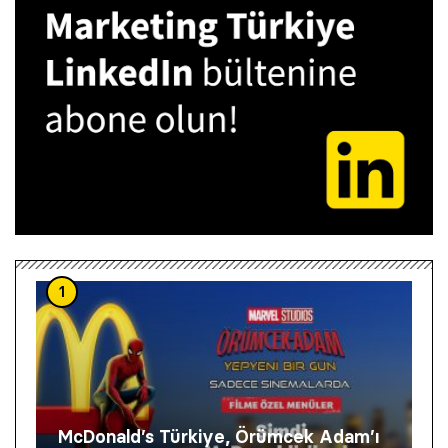
1
McDonald’s Türkiye, Örümcek Adam’ı