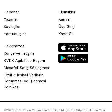
Haberler
Etkinlikler
Yazarlar
Kariyer
Söyleşiler
Üye Girişi
Yaratıcı İşler
Kayıt Ol
Hakkımızda
Künye ve İletişim
KVKK Açık Rıza Beyanı
Mesafeli Satış Sözleşmesi
Gizlilik, Kişisel Verilerin
Korunması ve İşlenmesi
© 2001 Rota Yayın Yapım Tanıtım Tic. Ltd. Şti. Bu Sitede Bulunan
Politikası
Yazı Ve Çizimlerin Her Hakkı Saklıdır.
Asquared WordPress Agency
tarafından tasarlanmış ve
kodlanmıştır.
©2026 Rota Yayın Yapım Tanıtım Tic. Ltd. Şti. Bu Sitede Bulunan Yazı