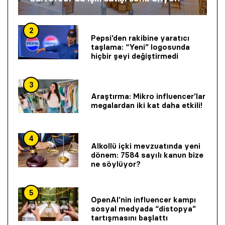
2
Pepsi’den rakibine yaratıcı
taşlama: “Yeni” logosunda
hiçbir şeyi değiştirmedi
3
Araştırma: Mikro influencer’lar
megalardan iki kat daha etkili!
4
Alkollü içki mevzuatında yeni
dönem: 7584 sayılı kanun bize
ne söylüyor?
5
OpenAI’nin influencer kampı
sosyal medyada “distopya”
tartışmasını başlattı