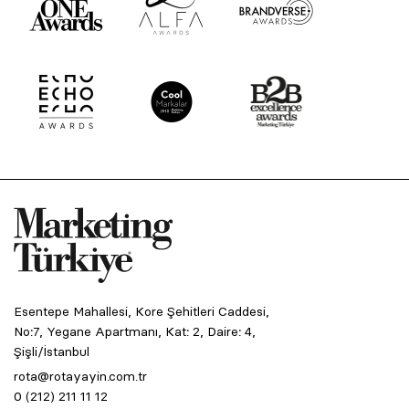
Esentepe Mahallesi, Kore Şehitleri Caddesi,
No:7, Yegane Apartmanı, Kat: 2, Daire: 4,
Şişli/İstanbul
rota@rotayayin.com.tr
0 (212) 211 11 12