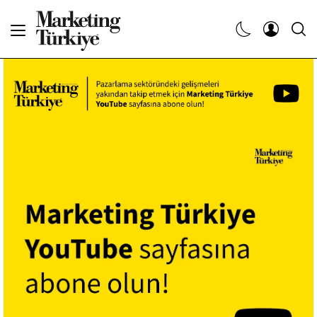
Abone Ol
Haberler
Yaratıcı İşler
Dergiler
Etkinlikler
Söyleşiler
Kariyer