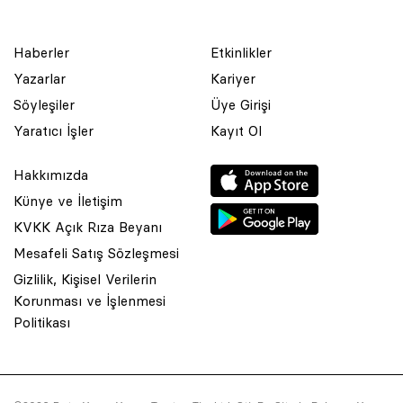
Haberler
Etkinlikler
Yazarlar
Kariyer
Söyleşiler
Üye Girişi
Yaratıcı İşler
Kayıt Ol
Hakkımızda
Künye ve İletişim
KVKK Açık Rıza Beyanı
Mesafeli Satış Sözleşmesi
Gizlilik, Kişisel Verilerin
Korunması ve İşlenmesi
© 2001 Rota Yayın Yapım Tanıtım Tic. Ltd. Şti. Bu Sitede Bulunan
Politikası
Yazı Ve Çizimlerin Her Hakkı Saklıdır.
Asquared WordPress Agency
tarafından tasarlanmış ve
kodlanmıştır.