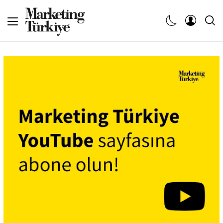
Abone Ol
Haberler
Yaratıcı İşler
Dergiler
Etkinlikler
Söyleşiler
Kariyer