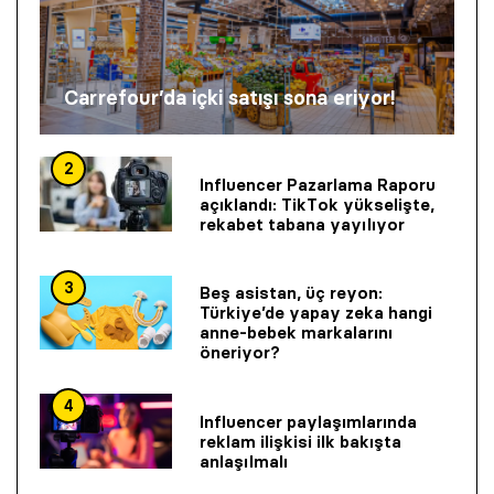
Carrefour’da içki satışı sona eriyor!
2
Influencer Pazarlama Raporu
açıklandı: TikTok yükselişte,
rekabet tabana yayılıyor
3
Beş asistan, üç reyon:
Türkiye’de yapay zeka hangi
anne-bebek markalarını
öneriyor?
4
Influencer paylaşımlarında
reklam ilişkisi ilk bakışta
anlaşılmalı