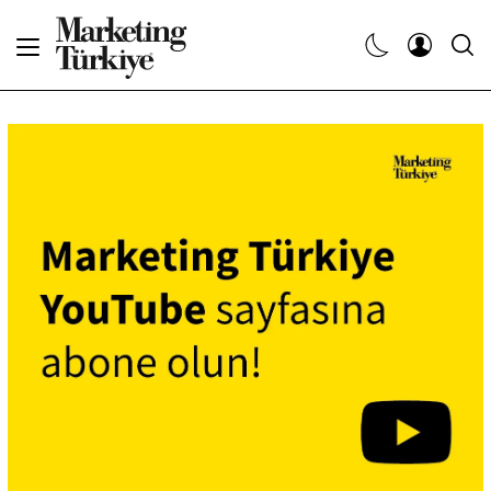
Abone Ol
Haberler
Yaratıcı İşler
Dergiler
Etkinlikler
Söyleşiler
Kariyer