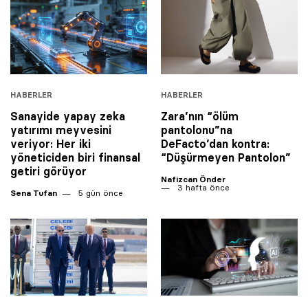
HABERLER
HABERLER
Sanayide yapay zeka
Zara’nın “ölüm
yatırımı meyvesini
pantolonu”na
veriyor: Her iki
DeFacto’dan kontra:
yöneticiden biri finansal
“Düşürmeyen Pantolon”
getiri görüyor
Nafizcan Önder
3 hafta önce
Sena Tufan
5 gün önce