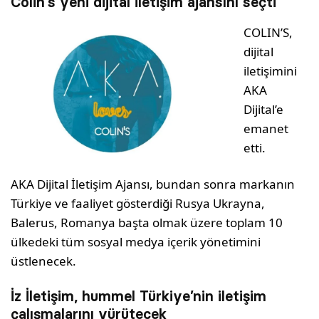
Colin’s yeni dijital iletişim ajansını seçti
COLIN’S,
dijital
iletişimini
AKA
Dijital’e
emanet
etti.
AKA Dijital İletişim Ajansı, bundan sonra markanın
Türkiye ve faaliyet gösterdiği Rusya Ukrayna,
Balerus, Romanya başta olmak üzere toplam 10
ülkedeki tüm sosyal medya içerik yönetimini
üstlenecek.
İz İletişim, hummel Türkiye’nin iletişim
çalışmalarını yürütecek