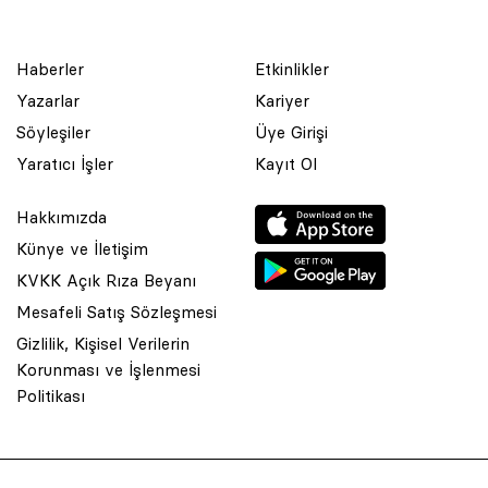
Haberler
Etkinlikler
Yazarlar
Kariyer
Söyleşiler
Üye Girişi
Yaratıcı İşler
Kayıt Ol
Hakkımızda
Künye ve İletişim
KVKK Açık Rıza Beyanı
Mesafeli Satış Sözleşmesi
Gizlilik, Kişisel Verilerin
Korunması ve İşlenmesi
© 2001 Rota Yayın Yapım Tanıtım Tic. Ltd. Şti. Bu Sitede Bulunan
Politikası
Yazı Ve Çizimlerin Her Hakkı Saklıdır.
Asquared WordPress Agency
tarafından tasarlanmış ve
kodlanmıştır.