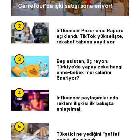
Carrefour’da içki satışı sona eriyor!
2
Influencer Pazarlama Raporu
açıklandı: TikTok yükselişte,
rekabet tabana yayılıyor
3
Beş asistan, üç reyon:
Türkiye’de yapay zeka hangi
anne-bebek markalarını
öneriyor?
4
Influencer paylaşımlarında
reklam ilişkisi ilk bakışta
anlaşılmalı
5
Tüketici ne yediğini “şeffaf
menü” ile bilecek