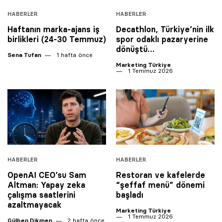
HABERLER
HABERLER
Haftanın marka-ajans iş
Decathlon, Türkiye’nin ilk
birlikleri (24-30 Temmuz)
spor odaklı pazaryerine
dönüştü…
Sena Tufan
1 hafta önce
Marketing Türkiye
1 Temmuz 2026
HABERLER
HABERLER
OpenAI CEO’su Sam
Restoran ve kafelerde
Altman: Yapay zeka
“şeffaf menü” dönemi
çalışma saatlerini
başladı
azaltmayacak
Marketing Türkiye
1 Temmuz 2026
Gülben Dikmen
2 hafta önce