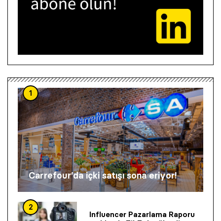
1
Carrefour’da içki satışı sona eriyor!
2
Influencer Pazarlama Raporu