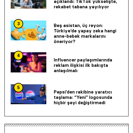
açıklandı: TikTok yükselişte,
rekabet tabana yayılıyor
3
Beş asistan, üç reyon:
Türkiye’de yapay zeka hangi
anne-bebek markalarını
öneriyor?
4
Influencer paylaşımlarında
reklam ilişkisi ilk bakışta
anlaşılmalı
5
Pepsi’den rakibine yaratıcı
taşlama: “Yeni” logosunda
hiçbir şeyi değiştirmedi