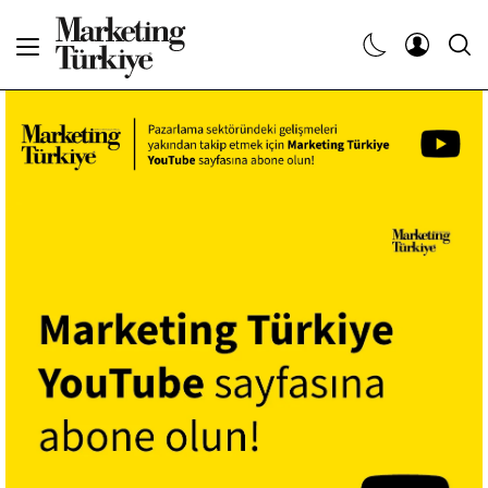
Abone Ol
Haberler
Yaratıcı İşler
Dergiler
Etkinlikler
Söyleşiler
Kariyer