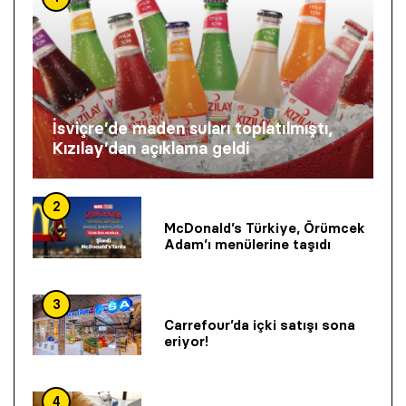
İsviçre’de maden suları toplatılmıştı,
Kızılay’dan açıklama geldi
2
McDonald’s Türkiye, Örümcek
Adam’ı menülerine taşıdı
3
Carrefour’da içki satışı sona
eriyor!
4