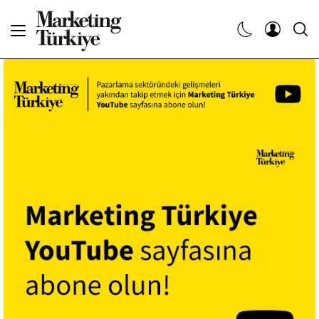
Abone Ol
Haberler
Yaratıcı İşler
Dergiler
Etkinlikler
Söyleşiler
Kariyer