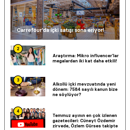
Carrefour’da içki satışı sona eriyor!
2
Araştırma: Mikro influencer’lar
megalardan iki kat daha etkili!
3
Alkollü içki mevzuatında yeni
dönem: 7584 sayılı kanun bize
ne söylüyor?
4
Temmuz ayının en çok izlenen
gazetecileri: Cüneyt Özdemir
zirvede, Özlem Gürses takipte