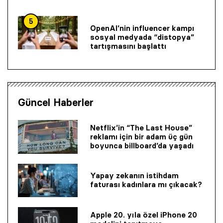
5
OpenAI’nin influencer kampı
sosyal medyada “distopya”
tartışmasını başlattı
Güncel Haberler
Netflix’in “The Last House”
reklamı için bir adam üç gün
boyunca billboard’da yaşadı
Yapay zekanın istihdam
faturası kadınlara mı çıkacak?
Apple 20. yıla özel iPhone 20