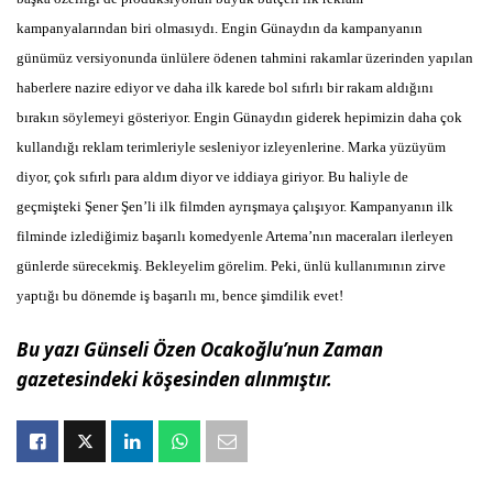
kampanyalarından biri olmasıydı. Engin Günaydın da kampanyanın
günümüz versiyonunda ünlülere ödenen tahmini rakamlar üzerinden yapılan
haberlere nazire ediyor ve daha ilk karede bol sıfırlı bir rakam aldığını
bırakın söylemeyi gösteriyor. Engin Günaydın giderek hepimizin daha çok
kullandığı reklam terimleriyle sesleniyor izleyenlerine. Marka yüzüyüm
diyor, çok sıfırlı para aldım diyor ve iddiaya giriyor. Bu haliyle de
geçmişteki Şener Şen’li ilk filmden ayrışmaya çalışıyor. Kampanyanın ilk
filminde izlediğimiz başarılı komedyenle Artema’nın maceraları ilerleyen
günlerde sürecekmiş. Bekleyelim görelim. Peki, ünlü kullanımının zirve
yaptığı bu dönemde iş başarılı mı, bence şimdilik evet!
Bu yazı Günseli Özen Ocakoğlu’nun Zaman
gazetesindeki köşesinden alınmıştır.