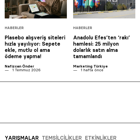
HABERLER
HABERLER
Plasebo alışveriş siteleri
Anadolu Efes’ten ‘rakı’
hızla yayılıyor: Sepete
hamlesi: 25 milyon
ekle, mutlu ol ama
dolarlık satın alma
ödeme yapma!
tamamlandı
Nafizcan Önder
Marketing Türkiye
1 Temmuz 2026
1 hafta önce
YARIŞMALAR
TEMSILCILIKLER
ETKINLIKLER