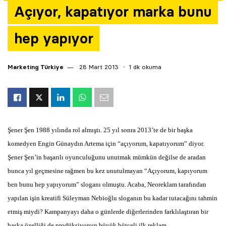
Açıyor, kapatıyor marka bunu
Yazarlar
hep yapıyor
Araştırma
Marketing Türkiye
28 Mart 2013
1 dk okuma
Şener Şen 1988 yılında rol almıştı. 25 yıl sonra 2013’te de bir başka
komedyen Engin Günaydın Artema için “açıyorum, kapatıyorum” diyor.
Şener Şen’in başarılı oyunculuğunu unutmak mümkün değilse de aradan
bunca yıl geçmesine rağmen bu kez unutulmayan “Açıyorum, kapıyorum
ben bunu hep yapıyorum” sloganı olmuştu. Acaba, Neoreklam tarafından
yapılan işin kreatifi Süleyman Nebioğlu sloganın bu kadar tutacağını tahmin
etmiş miydi? Kampanyayı daha o günlerde diğerlerinden farklılaştıran bir
başka özelliği de prodüksiyonun büyük bütçeli ilk reklam