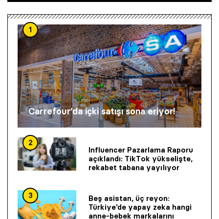
1
Carrefour’da içki satışı sona eriyor!
2
Influencer Pazarlama Raporu
açıklandı: TikTok yükselişte,
rekabet tabana yayılıyor
3
Beş asistan, üç reyon:
Türkiye’de yapay zeka hangi
anne-bebek markalarını