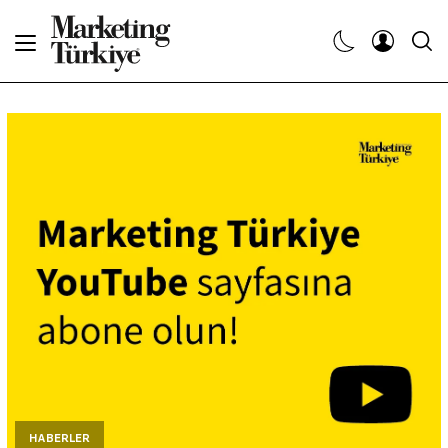
Abone Ol
Haberler
Yaratıcı İşler
Dergiler
Etkinlikler
Söyleşiler
Kariyer
HABERLER