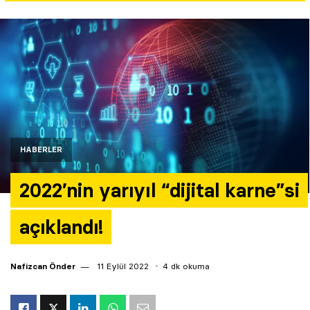
Yazarlar
Araştırma
HABERLER
2022’nin yarıyıl “dijital karne”si
açıklandı!
Nafizcan Önder
11 Eylül 2022
4 dk okuma