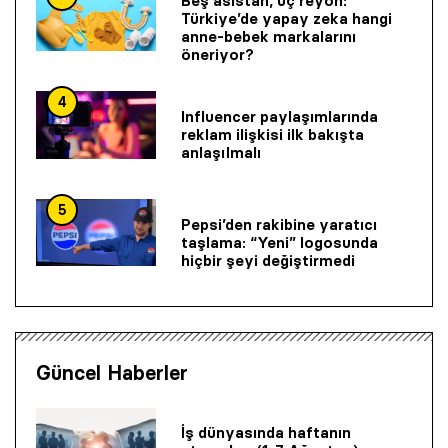
Beş asistan, üç reyon:
Türkiye’de yapay zeka hangi
anne-bebek markalarını
öneriyor?
4
Influencer paylaşımlarında
reklam ilişkisi ilk bakışta
anlaşılmalı
5
Pepsi’den rakibine yaratıcı
taşlama: “Yeni” logosunda
hiçbir şeyi değiştirmedi
Güncel Haberler
İş dünyasında haftanın