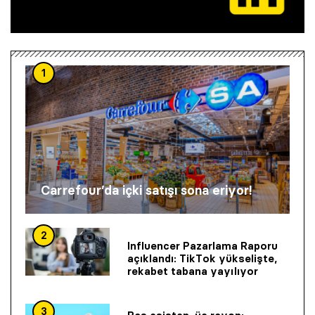
1
Carrefour’da içki satışı sona eriyor!
2
Influencer Pazarlama Raporu
açıklandı: TikTok yükselişte,
rekabet tabana yayılıyor
3