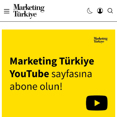
Abone Ol
Haberler
Yaratıcı İşler
Dergiler
Etkinlikler
Söyleşiler
Kariyer