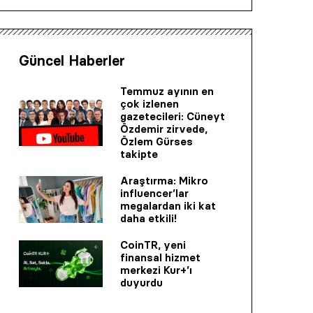
Güncel Haberler
Temmuz ayının en
çok izlenen
gazetecileri: Cüneyt
Özdemir zirvede,
Özlem Gürses
takipte
Araştırma: Mikro
influencer’lar
megalardan iki kat
daha etkili!
CoinTR, yeni
finansal hizmet
merkezi Kur+’ı
duyurdu