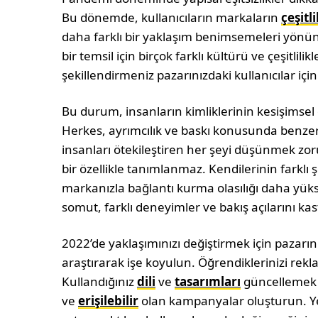
Bu dönemde, kullanıcıların markaların
çeşitli
daha farklı bir yaklaşım benimsemeleri yönünd
bir temsil için birçok farklı kültürü ve çeşitlil
şekillendirmeniz pazarınızdaki kullanıcılar içi
Bu durum, insanların kimliklerinin kesişimse
Herkes, ayrımcılık ve baskı konusunda benzer
insanları ötekileştiren her şeyi düşünmek zoru
bir özellikle tanımlanmaz. Kendilerinin farklı ş
markanızla bağlantı kurma olasılığı daha yüksek
somut, farklı deneyimler ve bakış açılarını ka
2022’de yaklaşımınızı değiştirmek için pazarın
araştırarak işe koyulun. Öğrendiklerinizi rek
Kullandığınız
dili
ve
tasarımları
güncellemek d
ve
erişilebilir
olan kampanyalar oluşturun. Yeni