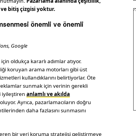
i unutmayın.
Pazarlama alanında çeşitlilik,
 ve bitiş çizgisi yoktur.
imsenmesi önemli ve önemli
ions, Google
k
için oldukça kararlı adımlar atıyor.
liliği koruyan arama motorları gibi üst
zmetleri kullandıklarını belirtiyorlar. Öte
ı reklamlar sunmak için verinin gerekli
 iyileştiren
anlamlı ve akılda
oluyor. Ayrıca, pazarlamacıların doğru
ntilerinden daha fazlasını sunmasını
ren bir veri koruma stratejisi geliştirmeye