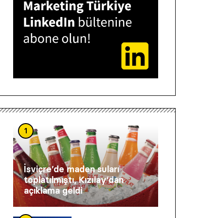
1
İsviçre’de maden suları
toplatılmıştı, Kızılay’dan
açıklama geldi