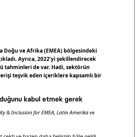
rta Doğu ve Afrika (EMEA) bölgesindeki
açıkladı. Ayrıca, 2022’yi şekillendirecek
lü tahminleri de var. Hadi, sektörün
rişi teşvik eden içeriklere kapsamlı bir
 olduğunu kabul etmek gerek
uity & Inclusion for EMEA, Latin Amerika ve
 çekti ve bazen daha belirgin hâle geldi.