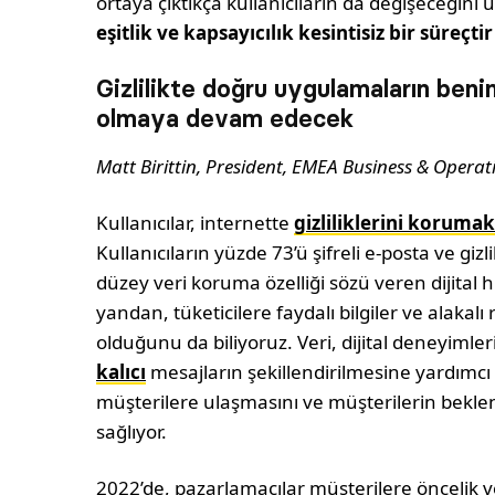
ortaya çıktıkça kullanıcıların da değişeceğin
eşitlik ve kapsayıcılık kesintisiz bir süreçtir
Gizlilikte doğru uygulamaların ben
olmaya devam edecek
Matt Birittin, President, EMEA Business & Operat
Kullanıcılar, internette
gizliliklerini koruma
Kullanıcıların yüzde 73’ü şifreli e-posta ve giz
düzey veri koruma özelliği sözü veren dijital hi
yandan, tüketicilere faydalı bilgiler ve alakal
olduğunu da biliyoruz. Veri, dijital deneyimleri
kalıcı
mesajların şekillendirilmesine yardımcı 
müşterilere ulaşmasını ve müşterilerin bekle
sağlıyor.
2022’de, pazarlamacılar müşterilere öncelik ve