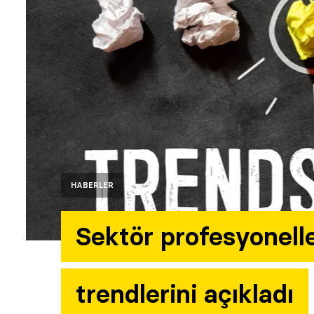
HABERLER
Sektör profesyonell
trendlerini açıkladı