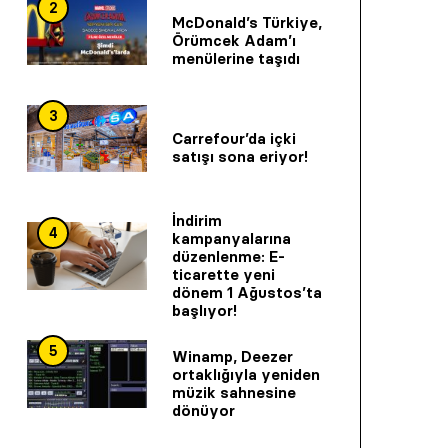
2
McDonald’s Türkiye,
Örümcek Adam’ı
menülerine taşıdı
3
Carrefour’da içki
satışı sona eriyor!
İndirim
4
kampanyalarına
düzenlenme: E-
ticarette yeni
dönem 1 Ağustos’ta
başlıyor!
5
Winamp, Deezer
ortaklığıyla yeniden
müzik sahnesine
dönüyor